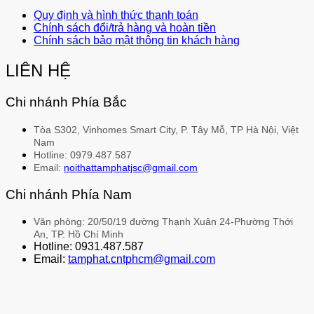
Quy định và hình thức thanh toán
Chính sách đổi/trả hàng và hoàn tiền
Chính sách bảo mật thông tin khách hàng
LIÊN HỆ
Chi nhánh Phía Bắc
Tòa S302, Vinhomes Smart City, P. Tây Mỗ, TP Hà Nội, Việt
Nam
Hotline: 0979.487.587
Email:
noithattamphatjsc@gmail.com
Chi nhánh Phía Nam
Văn phòng: 20/50/19 đường Thạnh Xuân 24-Phường Thới
An, TP. Hồ Chí Minh
Hotline: 0931.487.587
Email:
tamphat.cntphcm@gmail.com