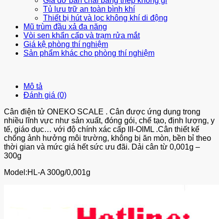
Gía đỡ bàn chải bằng thép không gỉ
Tủ lưu trữ an toàn bình khí
Thiết bị hút và lọc không khí di động
Mũ trùm đầu xả đa năng
Vòi sen khẩn cấp và trạm rửa mắt
Giá kệ phòng thí nghiệm
Sản phẩm khác cho phòng thí nghiệm
Mô tả
Đánh giá (0)
Cân điện tử ONEKO SCALE . Cân được ứng dụng trong
nhiều lĩnh vực như sản xuất, đóng gói, chế tạo, định lượng, y
tế, giáo dục… với độ chính xác cấp III-OIML .Cân thiết kế
chống ảnh hưởng môi trường, không bị ăn mòn, bền bỉ theo
thời gian và mức giá hết sức ưu đãi. Dải cân từ 0,001g –
300g
Model:HL-A 300g/0,001g