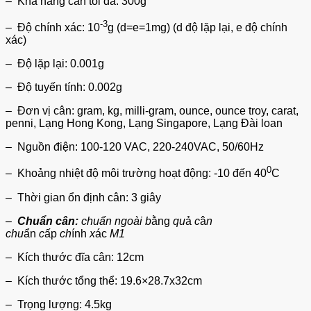
– Khả năng cân tối đa: 300g
-3
– Độ chính xác: 10
g (d=e=1mg) (d độ lặp lại, e độ chính
xác)
– Độ lặp lại: 0.001g
– Độ tuyến tính: 0.002g
– Đơn vị cân: gram, kg, milli-gram, ounce, ounce troy, carat,
penni, Lạng Hong Kong, Lạng Singapore, Lạng Đài loan
– Nguồn điện: 100-120 VAC, 220-240VAC, 50/60Hz
0
– Khoảng nhiệt độ môi trường hoạt động: -10 đến 40
C
– Thời gian ổn định cân: 3 giây
–
Chuẩn cân:
chuẩn ngoài b
ằng
qu
ả
c
â
n
chu
ẩn
c
ấp
ch
ính
x
ác
M1
– Kích thước đĩa cân: 12cm
– Kích thước tổng thể: 19.6×28.7x32cm
– Trọng lượng: 4.5kg