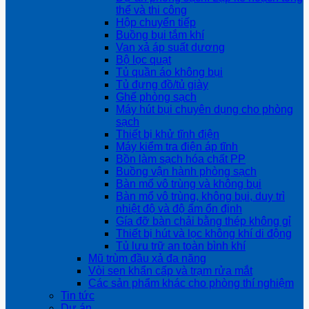
thể và thi công
Hộp chuyển tiếp
Buồng bụi tắm khí
Van xả áp suất dương
Bộ lọc quạt
Tủ quần áo không bụi
Tủ đựng đồ/tủ giày
Ghế phòng sạch
Máy hút bụi chuyên dụng cho phòng
sạch
Thiết bị khử tĩnh điện
Máy kiểm tra điện áp tĩnh
Bồn làm sạch hóa chất PP
Buồng vận hành phòng sạch
Bàn mổ vô trùng và không bụi
Bàn mổ vô trùng, không bụi, duy trì
nhiệt độ và độ ẩm ổn định
Gía đỡ bàn chải bằng thép không gỉ
Thiết bị hút và lọc không khí di động
Tủ lưu trữ an toàn bình khí
Mũ trùm đầu xả đa năng
Vòi sen khẩn cấp và trạm rửa mắt
Các sản phẩm khác cho phòng thí nghiệm
Tin tức
Dự án