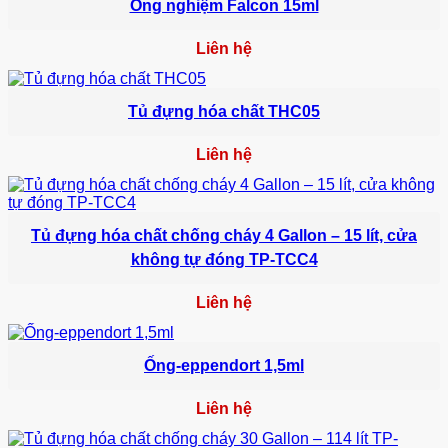
Ống nghiệm Falcon 15ml
Liên hệ
Tủ đựng hóa chất THC05
Liên hệ
Tủ đựng hóa chất chống cháy 4 Gallon – 15 lít, cửa
không tự đóng TP-TCC4
Liên hệ
Ống-eppendort 1,5ml
Liên hệ