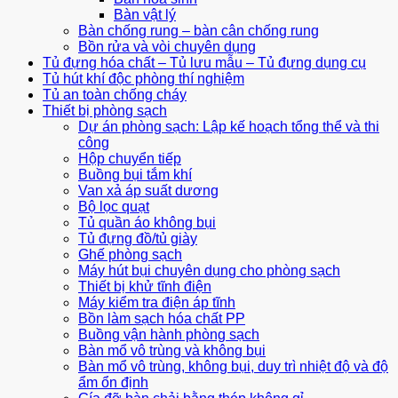
Bàn vật lý
Bàn chống rung – bàn cân chống rung
Bồn rửa và vòi chuyên dụng
Tủ đựng hóa chất – Tủ lưu mẫu – Tủ đựng dụng cụ
Tủ hút khí độc phòng thí nghiệm
Tủ an toàn chống cháy
Thiết bị phòng sạch
Dự án phòng sạch: Lập kế hoạch tổng thể và thi
công
Hộp chuyển tiếp
Buồng bụi tắm khí
Van xả áp suất dương
Bộ lọc quạt
Tủ quần áo không bụi
Tủ đựng đồ/tủ giày
Ghế phòng sạch
Máy hút bụi chuyên dụng cho phòng sạch
Thiết bị khử tĩnh điện
Máy kiểm tra điện áp tĩnh
Bồn làm sạch hóa chất PP
Buồng vận hành phòng sạch
Bàn mổ vô trùng và không bụi
Bàn mổ vô trùng, không bụi, duy trì nhiệt độ và độ
ẩm ổn định