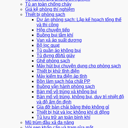
Tủ an toàn chống cháy
Giá kệ phòng thí nghiệm
Thiết bị phòng sạch
Dự án phòng sạch: Lập kế hoạch tổng thể
và thi công
Hộp chuyển tiếp
Buồng bụi tắm khí
Van xả áp suất dương
Bộ lọc quạt
Tủ quần áo không bụi
Tủ đựng đồ/tủ giày
Ghế phòng sạch
Máy hút bụi chuyên dụng cho phòng sạch
Thiết bị khử tĩnh điện
Máy kiểm tra điện áp tĩnh
Bồn làm sạch hóa chất PP
Buồng vận hành phòng sạch
Bàn mổ vô trùng và không bụi
Bàn mổ vô trùng, không bụi, duy trì nhiệt độ
và độ ẩm ổn định
Gía đỡ bàn chải bằng thép không gỉ
Thiết bị hút và lọc không khí di động
Tủ lưu trữ an toàn bình khí
Mũ trùm đầu xả đa năng
Vòi sen khẩn cấp và trạm rửa mắt