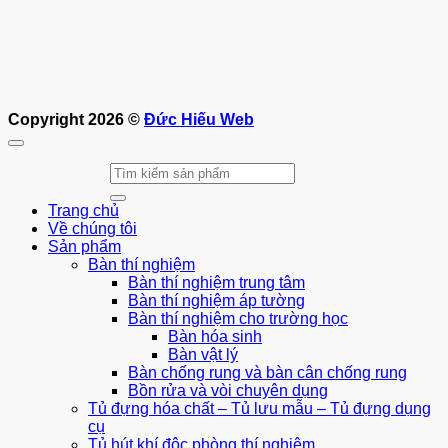
Copyright 2026 ©
Đức Hiếu Web
Tìm
kiếm:
Trang chủ
Về chúng tôi
Sản phẩm
Bàn thí nghiệm
Bàn thí nghiệm trung tâm
Bàn thí nghiệm áp tường
Bàn thí nghiệm cho trường học
Bàn hóa sinh
Bàn vật lý
Bàn chống rung và bàn cân chống rung
Bồn rửa và vòi chuyên dụng
Tủ đựng hóa chất – Tủ lưu mẫu – Tủ đựng dụng
cụ
Tủ hút khí độc phòng thí nghiệm