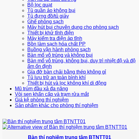
Bộ lọc quạt
Tủ quần áo không bụi
Tủ đựng đồ/tủ giày
Ghế phòng sạch
Máy hút bụi chuyên dụng cho phòng sạch
Thiết bị khử tĩnh điện
Máy kiểm tra điện áp tĩnh
Bồn làm sạch hóa chất PP
Buồng vận hành phòng sạch
Bàn mổ vô trùng và không bụi
Bàn mổ vô trùng, không bụi, duy trì nhiệt độ và độ
ẩm ổn định
Gía đỡ bàn chải bằng thép không gỉ
Tủ lưu trữ an toàn bình khí
Thiết bị hút và lọc không khí di động
Mũ trùm đầu xả đa năng
Vòi sen khẩn cấp và trạm rửa mắt
Giá kệ phòng thí nghiệm
Sản phẩm khác cho phòng thí nghiệm
Bàn thí nghiệm trung tâm BTNTT01