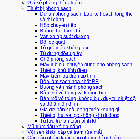
Giá kệ phòng thí nghiệm
Thiết bị phòng sạch
Dự án phòng sạch: Lập kế hoạch tổng thể
và thi công
Hộp chuyển tiếp
Buồng bụi tắm khí
Van xả áp suất dương
Bộ lọc quạt
Tủ quần áo không bụi
Tủ đựng đồ/tủ giày
Ghế phòng sạch
Máy hút bụi chuyên dụng cho phòng sạch
Thiết bị khử tĩnh điện
Máy kiểm tra điện áp tĩnh
Bồn làm sạch hóa chất PP
Buồng vận hành phòng sạch
Bàn mổ vô trùng và không bụi
Bàn mổ vô trùng, không bụi, duy trì nhiệt độ
và độ ẩm ổn định
Gía đỡ bàn chải bằng thép không gỉ
Thiết bị hút và lọc không khí di động
Tủ lưu trữ an toàn bình khí
Mũ trùm đầu xả đa năng
Vòi sen khẩn cấp và trạm rửa mắt
Các sản phẩm khác cho phòng thí nghiệm