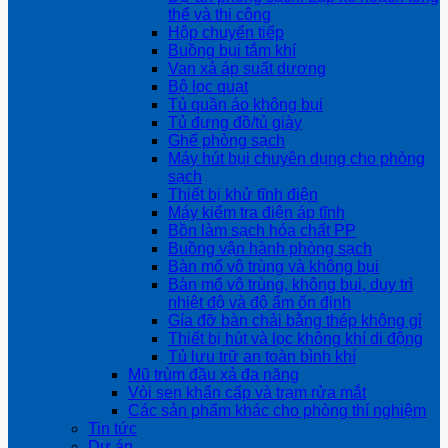
thể và thi công
Hộp chuyển tiếp
Buồng bụi tắm khí
Van xả áp suất dương
Bộ lọc quạt
Tủ quần áo không bụi
Tủ đựng đồ/tủ giày
Ghế phòng sạch
Máy hút bụi chuyên dụng cho phòng
sạch
Thiết bị khử tĩnh điện
Máy kiểm tra điện áp tĩnh
Bồn làm sạch hóa chất PP
Buồng vận hành phòng sạch
Bàn mổ vô trùng và không bụi
Bàn mổ vô trùng, không bụi, duy trì
nhiệt độ và độ ẩm ổn định
Gía đỡ bàn chải bằng thép không gỉ
Thiết bị hút và lọc không khí di động
Tủ lưu trữ an toàn bình khí
Mũ trùm đầu xả đa năng
Vòi sen khẩn cấp và trạm rửa mắt
Các sản phẩm khác cho phòng thí nghiệm
Tin tức
Dự án