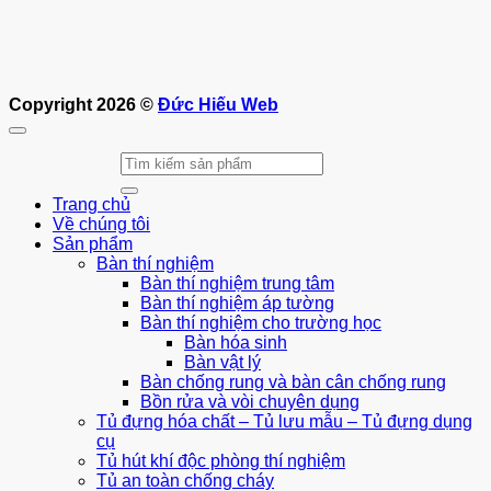
Copyright 2026 ©
Đức Hiếu Web
Tìm
kiếm:
Trang chủ
Về chúng tôi
Sản phẩm
Bàn thí nghiệm
Bàn thí nghiệm trung tâm
Bàn thí nghiệm áp tường
Bàn thí nghiệm cho trường học
Bàn hóa sinh
Bàn vật lý
Bàn chống rung và bàn cân chống rung
Bồn rửa và vòi chuyên dụng
Tủ đựng hóa chất – Tủ lưu mẫu – Tủ đựng dụng
cụ
Tủ hút khí độc phòng thí nghiệm
Tủ an toàn chống cháy