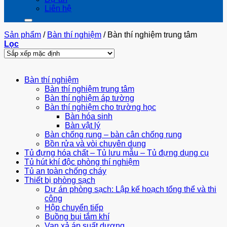
Liên hệ
Sản phẩm
/
Bàn thí nghiệm
/
Bàn thí nghiệm trung tâm
Lọc
Bàn thí nghiệm
Bàn thí nghiệm trung tâm
Bàn thí nghiệm áp tường
Bàn thí nghiệm cho trường học
Bàn hóa sinh
Bàn vật lý
Bàn chống rung – bàn cân chống rung
Bồn rửa và vòi chuyên dụng
Tủ đựng hóa chất – Tủ lưu mẫu – Tủ đựng dụng cụ
Tủ hút khí độc phòng thí nghiệm
Tủ an toàn chống cháy
Thiết bị phòng sạch
Dự án phòng sạch: Lập kế hoạch tổng thể và thi
công
Hộp chuyển tiếp
Buồng bụi tắm khí
Van xả áp suất dương