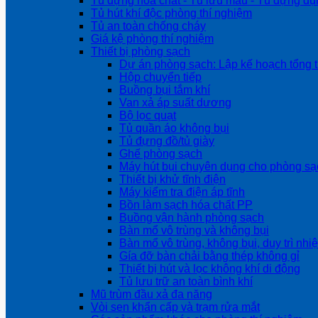
Tủ đựng hóa chất - Tủ lưu mẫu - Tủ đựng dụ
Tủ hút khí độc phòng thí nghiệm
Tủ an toàn chống cháy
Giá kệ phòng thí nghiệm
Thiết bị phòng sạch
Dự án phòng sạch: Lập kế hoạch tổng t
Hộp chuyển tiếp
Buồng bụi tắm khí
Van xả áp suất dương
Bộ lọc quạt
Tủ quần áo không bụi
Tủ đựng đồ/tủ giày
Ghế phòng sạch
Máy hút bụi chuyên dụng cho phòng sạ
Thiết bị khử tĩnh điện
Máy kiểm tra điện áp tĩnh
Bồn làm sạch hóa chất PP
Buồng vận hành phòng sạch
Bàn mổ vô trùng và không bụi
Bàn mổ vô trùng, không bụi, duy trì nhi
Gía đỡ bàn chải bằng thép không gỉ
Thiết bị hút và lọc không khí di động
Tủ lưu trữ an toàn bình khí
Mũ trùm đầu xả đa năng
Vòi sen khẩn cấp và trạm rửa mắt