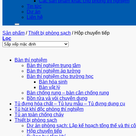
Các sản phẩm khác cho phòng thí nghiệm
Tin tức
Dự án
Liên hệ
Sản phẩm
/
Thiết bị phòng sạch
/
Hộp chuyển tiếp
Lọc
Bàn thí nghiệm
Bàn thí nghiệm trung tâm
Bàn thí nghiệm áp tường
Bàn thí nghiệm cho trường học
Bàn hóa sinh
Bàn vật lý
Bàn chống rung – bàn cân chống rung
Bồn rửa và vòi chuyên dụng
Tủ đựng hóa chất – Tủ lưu mẫu – Tủ đựng dụng cụ
Tủ hút khí độc phòng thí nghiệm
Tủ an toàn chống cháy
Thiết bị phòng sạch
Dự án phòng sạch: Lập kế hoạch tổng thể và thi c
Hộp chuyển tiếp