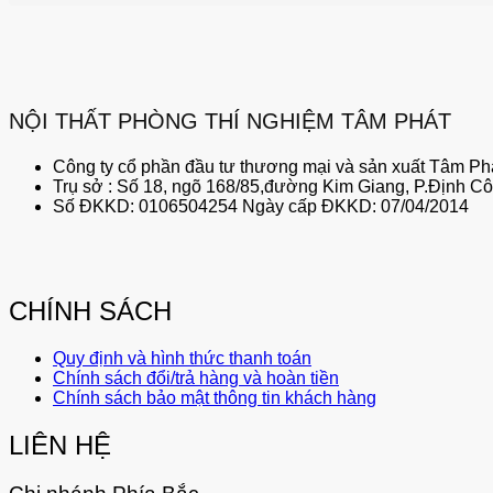
NỘI THẤT PHÒNG THÍ NGHIỆM TÂM PHÁT
Công ty cổ phần đầu tư thương mại và sản xuất Tâm Phá
Trụ sở : Số 18, ngõ 168/85,đường Kim Giang, P.Định C
Số ĐKKD: 0106504254 Ngày cấp ĐKKD: 07/04/2014
CHÍNH SÁCH
Quy định và hình thức thanh toán
Chính sách đổi/trả hàng và hoàn tiền
Chính sách bảo mật thông tin khách hàng
LIÊN HỆ