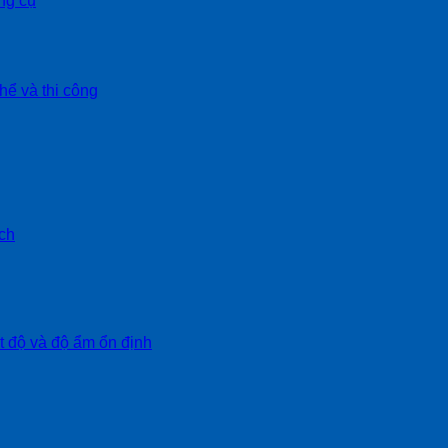
ng cụ
hể và thi công
ch
ệt độ và độ ẩm ổn định