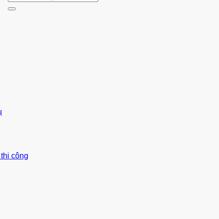
kiếm:
ụ
thi công