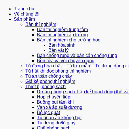
Trang chủ
Về chúng tôi
Sản phẩm
Bàn thí nghiệm
Bàn thí nghiệm trung tâm
Bàn thí nghiệm áp tường
Bàn thí nghiệm cho trường học
Bàn hóa sinh
Bàn vật lý
Bàn chống rung và bàn cân chống rung
Bồn rửa và vòi chuyên dụng
Tủ đựng hóa chất – Tủ lưu mẫu – Tủ đựng dụng c
Tủ hút khí độc phòng thí nghiệm
Tủ an toàn chống cháy
Giá kệ phòng thí nghiệm
Thiết bị phòng sạch
Dự án phòng sạch: Lập kế hoạch tổng thể và 
Hộp chuyển tiếp
Buồng bụi tắm khí
Van xả áp suất dương
Bộ lọc quạt
Tủ quần áo không bụi
Tủ đựng đồ/tủ giày
Ghế phòng sạch