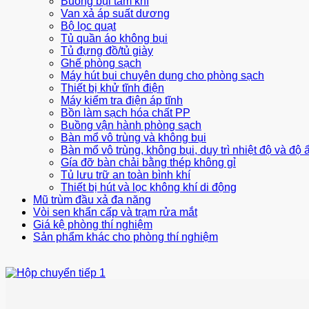
Buồng bụi tắm khí
Van xả áp suất dương
Bộ lọc quạt
Tủ quần áo không bụi
Tủ đựng đồ/tủ giày
Ghế phòng sạch
Máy hút bụi chuyên dụng cho phòng sạch
Thiết bị khử tĩnh điện
Máy kiểm tra điện áp tĩnh
Bồn làm sạch hóa chất PP
Buồng vận hành phòng sạch
Bàn mổ vô trùng và không bụi
Bàn mổ vô trùng, không bụi, duy trì nhiệt độ và độ
Gía đỡ bàn chải bằng thép không gỉ
Tủ lưu trữ an toàn bình khí
Thiết bị hút và lọc không khí di động
Mũ trùm đầu xả đa năng
Vòi sen khẩn cấp và trạm rửa mắt
Giá kệ phòng thí nghiệm
Sản phẩm khác cho phòng thí nghiệm