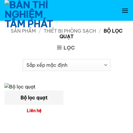
Bỏ
qua
nội
dung
SẢN PHẨM
/
THIẾT BỊ PHÒNG SẠCH
/
BỘ LỌC
QUẠT
LỌC
Bộ lọc quạt
Liên hệ