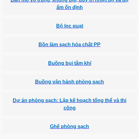
ẩm ổn định
Bộ lọc quạt
Bồn làm sạch hóa chất PP
Buồng bụi tắm khí
Buồng vận hành phòng sạch
Dự án phòng sạch: Lập kế hoạch tổng thể và thi
công
Ghế phòng sạch