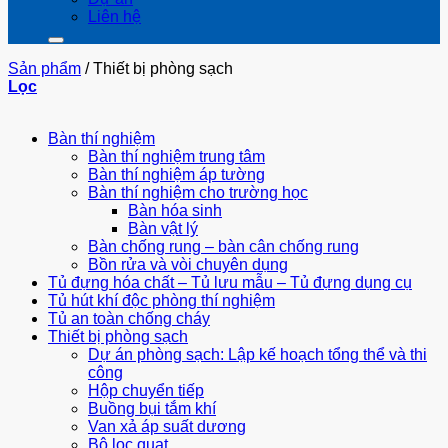
Liên hệ
Sản phẩm
/
Thiết bị phòng sạch
Lọc
Bàn thí nghiệm
Bàn thí nghiệm trung tâm
Bàn thí nghiệm áp tường
Bàn thí nghiệm cho trường học
Bàn hóa sinh
Bàn vật lý
Bàn chống rung – bàn cân chống rung
Bồn rửa và vòi chuyên dụng
Tủ đựng hóa chất – Tủ lưu mẫu – Tủ đựng dụng cụ
Tủ hút khí độc phòng thí nghiệm
Tủ an toàn chống cháy
Thiết bị phòng sạch
Dự án phòng sạch: Lập kế hoạch tổng thể và thi
công
Hộp chuyển tiếp
Buồng bụi tắm khí
Van xả áp suất dương
Bộ lọc quạt