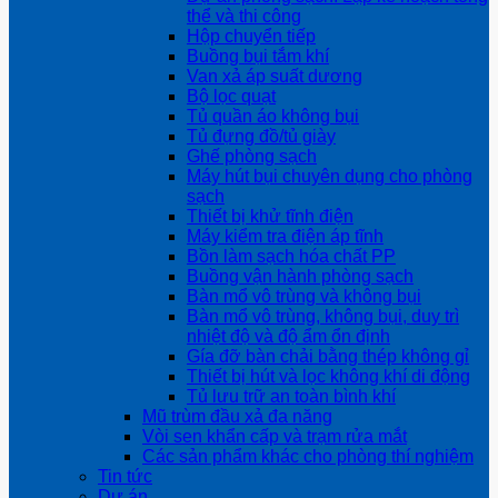
thể và thi công
Hộp chuyển tiếp
Buồng bụi tắm khí
Van xả áp suất dương
Bộ lọc quạt
Tủ quần áo không bụi
Tủ đựng đồ/tủ giày
Ghế phòng sạch
Máy hút bụi chuyên dụng cho phòng
sạch
Thiết bị khử tĩnh điện
Máy kiểm tra điện áp tĩnh
Bồn làm sạch hóa chất PP
Buồng vận hành phòng sạch
Bàn mổ vô trùng và không bụi
Bàn mổ vô trùng, không bụi, duy trì
nhiệt độ và độ ẩm ổn định
Gía đỡ bàn chải bằng thép không gỉ
Thiết bị hút và lọc không khí di động
Tủ lưu trữ an toàn bình khí
Mũ trùm đầu xả đa năng
Vòi sen khẩn cấp và trạm rửa mắt
Các sản phẩm khác cho phòng thí nghiệm
Tin tức
Dự án