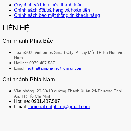
Quy định và hình thức thanh toán
Chính sách đổi/trả hàng và hoàn tiền
Chính sách bảo mật thông tin khách hàng
LIÊN HỆ
Chi nhánh Phía Bắc
Tòa S302, Vinhomes Smart City, P. Tây Mỗ, TP Hà Nội, Việt
Nam
Hotline: 0979.487.587
Email:
noithattamphatjsc@gmail.com
Chi nhánh Phía Nam
Văn phòng: 20/50/19 đường Thạnh Xuân 24-Phường Thới
An, TP. Hồ Chí Minh
Hotline: 0931.487.587
Email:
tamphat.cntphcm@gmail.com