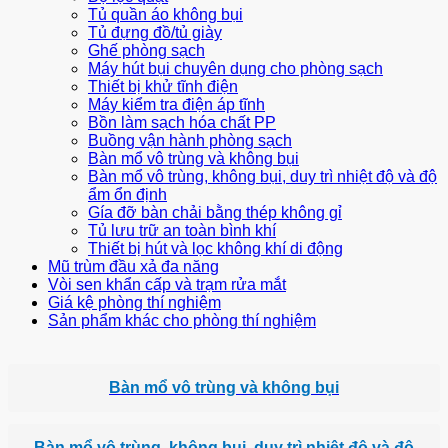
Tủ quần áo không bụi
Tủ đựng đồ/tủ giày
Ghế phòng sạch
Máy hút bụi chuyên dụng cho phòng sạch
Thiết bị khử tĩnh điện
Máy kiểm tra điện áp tĩnh
Bồn làm sạch hóa chất PP
Buồng vận hành phòng sạch
Bàn mổ vô trùng và không bụi
Bàn mổ vô trùng, không bụi, duy trì nhiệt độ và độ
ẩm ổn định
Gía đỡ bàn chải bằng thép không gỉ
Tủ lưu trữ an toàn bình khí
Thiết bị hút và lọc không khí di động
Mũ trùm đầu xả đa năng
Vòi sen khẩn cấp và trạm rửa mắt
Giá kệ phòng thí nghiệm
Sản phẩm khác cho phòng thí nghiệm
Bàn mổ vô trùng và không bụi
Bàn mổ vô trùng, không bụi, duy trì nhiệt độ và độ