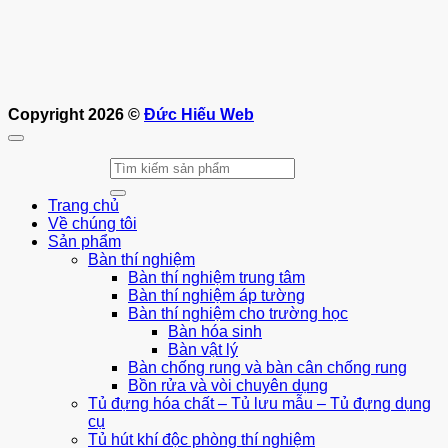
Copyright 2026 ©
Đức Hiếu Web
Tìm
kiếm:
Trang chủ
Về chúng tôi
Sản phẩm
Bàn thí nghiệm
Bàn thí nghiệm trung tâm
Bàn thí nghiệm áp tường
Bàn thí nghiệm cho trường học
Bàn hóa sinh
Bàn vật lý
Bàn chống rung và bàn cân chống rung
Bồn rửa và vòi chuyên dụng
Tủ đựng hóa chất – Tủ lưu mẫu – Tủ đựng dụng
cụ
Tủ hút khí độc phòng thí nghiệm