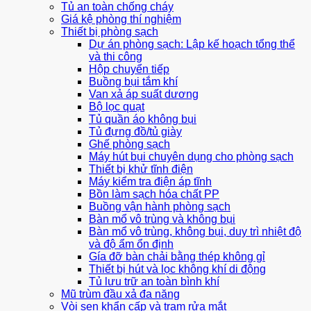
Tủ an toàn chống cháy
Giá kệ phòng thí nghiệm
Thiết bị phòng sạch
Dự án phòng sạch: Lập kế hoạch tổng thể
và thi công
Hộp chuyển tiếp
Buồng bụi tắm khí
Van xả áp suất dương
Bộ lọc quạt
Tủ quần áo không bụi
Tủ đựng đồ/tủ giày
Ghế phòng sạch
Máy hút bụi chuyên dụng cho phòng sạch
Thiết bị khử tĩnh điện
Máy kiểm tra điện áp tĩnh
Bồn làm sạch hóa chất PP
Buồng vận hành phòng sạch
Bàn mổ vô trùng và không bụi
Bàn mổ vô trùng, không bụi, duy trì nhiệt độ
và độ ẩm ổn định
Gía đỡ bàn chải bằng thép không gỉ
Thiết bị hút và lọc không khí di động
Tủ lưu trữ an toàn bình khí
Mũ trùm đầu xả đa năng
Vòi sen khẩn cấp và trạm rửa mắt