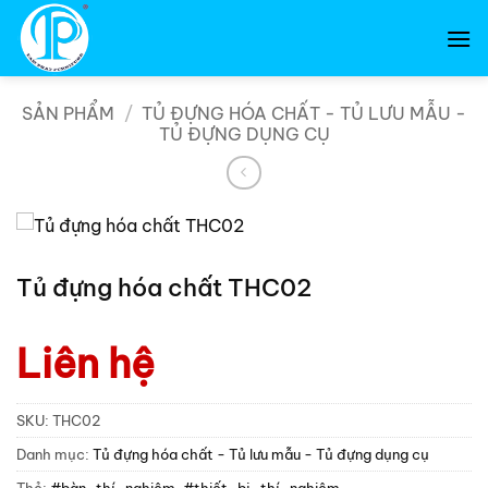
Bỏ
qua
nội
dung
SẢN PHẨM
/
TỦ ĐỰNG HÓA CHẤT - TỦ LƯU MẪU -
TỦ ĐỰNG DỤNG CỤ
Tủ đựng hóa chất THC02
Liên hệ
SKU:
THC02
Danh mục:
Tủ đựng hóa chất - Tủ lưu mẫu - Tủ đựng dụng cụ
Thẻ:
#bàn_thí_nghiệm
,
#thiết_bị_thí_nghiệm
,