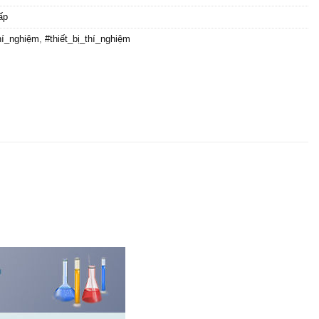
ấp
hí_nghiệm
,
#thiết_bị_thí_nghiệm