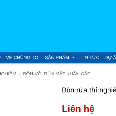
Ủ
VỀ CHÚNG TÔI
SẢN PHẨM
TIN TỨC
DỰ 
NGHIỆM
/
BỒN-VÒI RỬA MẮT KHẨN CẤP
Bồn rửa thí ngh
Liên hệ