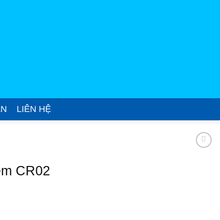
ÁN
LIÊN HỆ
iệm CR02