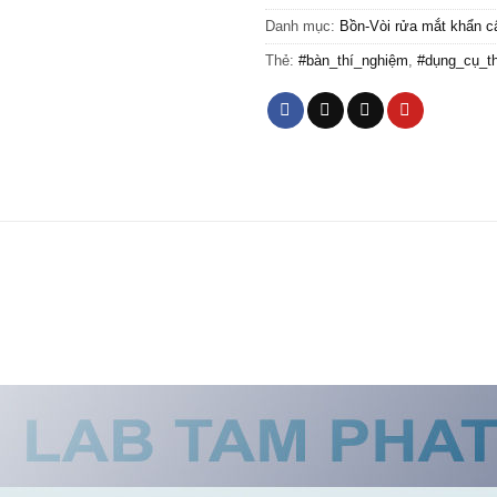
Danh mục:
Bồn-Vòi rửa mắt khẩn c
Thẻ:
#bàn_thí_nghiệm
,
#dụng_cụ_t