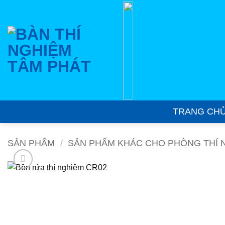
Bỏ
qua
nội
dung
TRANG CH
SẢN PHẨM
/
SẢN PHẨM KHÁC CHO PHÒNG THÍ 