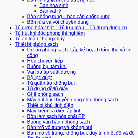
Bàn hóa sinh
Bàn vật lý
Bàn chống rung – bàn cân chống rung
Bồn rửa và vòi chuyên dụng
Tủ đựng hóa chất – Tủ lưu mẫu – Tủ đựng dụng cụ
Tủ hút khí độc phòng thí nghiệm
Tủ an toàn chống cháy
Thiết bị phòng sạch
Dự án phòng sạch: Lập kế hoạch tổng thể và thi
công
Hộp chuyển tiếp
Buồng bụi tắm khí
Van xả áp suất dương
Bộ lọc quạt
Tủ quần áo không bụi
Tủ đựng đồ/tủ giày
Ghế phòng sạch
Máy hút bụi chuyên dụng cho phòng sạch
Thiết bị khử tĩnh điện
Máy kiểm tra điện áp tĩnh
Bồn làm sạch hóa chất PP
Buồng vận hành phòng sạch
Bàn mổ vô trùng và không bụi
Bàn mổ vô trùng, không bụi, duy trì nhiệt độ và độ