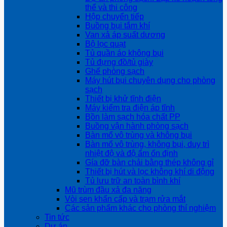
thể và thi công
Hộp chuyển tiếp
Buồng bụi tắm khí
Van xả áp suất dương
Bộ lọc quạt
Tủ quần áo không bụi
Tủ đựng đồ/tủ giày
Ghế phòng sạch
Máy hút bụi chuyên dụng cho phòng
sạch
Thiết bị khử tĩnh điện
Máy kiểm tra điện áp tĩnh
Bồn làm sạch hóa chất PP
Buồng vận hành phòng sạch
Bàn mổ vô trùng và không bụi
Bàn mổ vô trùng, không bụi, duy trì
nhiệt độ và độ ẩm ổn định
Gía đỡ bàn chải bằng thép không gỉ
Thiết bị hút và lọc không khí di động
Tủ lưu trữ an toàn bình khí
Mũ trùm đầu xả đa năng
Vòi sen khẩn cấp và trạm rửa mắt
Các sản phẩm khác cho phòng thí nghiệm
Tin tức
Dự án