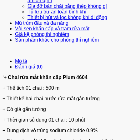
ẩm ổn định
Gía đỡ bàn chải bằng thép không gỉ
Tủ lưu trữ an toàn bình khí
Thiết bị hút và lọc không khí di động
Mũ trùm đầu xả đa năng
Vòi sen khẩn cấp và trạm rửa mắt
Giá kệ phòng thí nghiệm
Sản phẩm khác cho phòng thí nghiệm
Mô tả
Đánh giá (0)
‘+
Chai rửa mắt khẩn cấp Plum 4604
+ Thể tích 01 chai : 500 ml
+ Thiết kế hai chai nước rửa mắt gắn tường
+ Có giá gắn tường
+ Thời gian sủ dụng 01 chai : 10 phút
+ Dung dịch vô trùng sodium chloride 0.9%