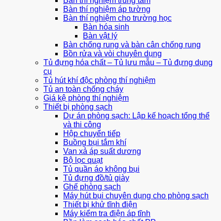
Bàn thí nghiệm trung tâm
Bàn thí nghiệm áp tường
Bàn thí nghiệm cho trường học
Bàn hóa sinh
Bàn vật lý
Bàn chống rung và bàn cân chống rung
Bồn rửa và vòi chuyên dụng
Tủ đựng hóa chất – Tủ lưu mẫu – Tủ đựng dụng
cụ
Tủ hút khí độc phòng thí nghiệm
Tủ an toàn chống cháy
Giá kệ phòng thí nghiệm
Thiết bị phòng sạch
Dự án phòng sạch: Lập kế hoạch tổng thể
và thi công
Hộp chuyển tiếp
Buồng bụi tắm khí
Van xả áp suất dương
Bộ lọc quạt
Tủ quần áo không bụi
Tủ đựng đồ/tủ giày
Ghế phòng sạch
Máy hút bụi chuyên dụng cho phòng sạch
Thiết bị khử tĩnh điện
Máy kiểm tra điện áp tĩnh