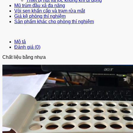
Thiết bị hút và lọc không khí di động
Mũ trùm đầu xả đa năng
Vòi sen khẩn cấp và trạm rửa mắt
Giá kệ phòng thí nghiệm
Sản phẩm khác cho phòng thí nghiệm
Mô tả
Đánh giá (0)
Chất liệu bằng nhựa