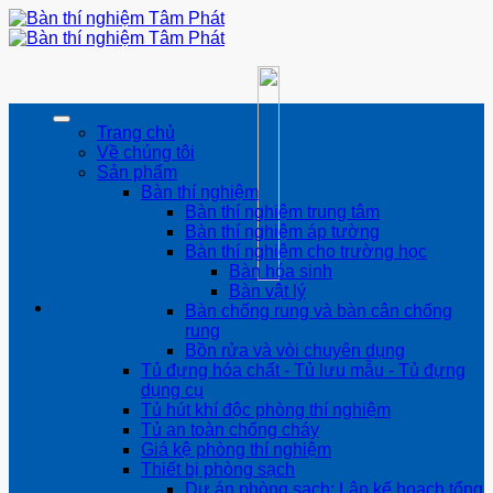
Bỏ
qua
nội
dung
Trang chủ
Về chúng tôi
Sản phẩm
Bàn thí nghiệm
Bàn thí nghiệm trung tâm
Bàn thí nghiệm áp tường
Bàn thí nghiệm cho trường học
Bàn hóa sinh
Bàn vật lý
Bàn chống rung và bàn cân chống
rung
Bồn rửa và vòi chuyên dụng
Tủ đựng hóa chất - Tủ lưu mẫu - Tủ đựng
dụng cụ
Tủ hút khí độc phòng thí nghiệm
Tủ an toàn chống cháy
Giá kệ phòng thí nghiệm
Thiết bị phòng sạch
Dự án phòng sạch: Lập kế hoạch tổng