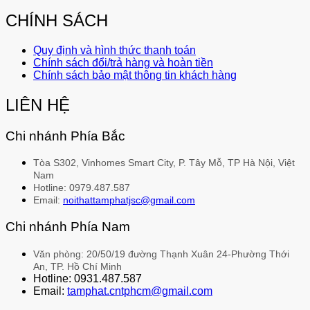
CHÍNH SÁCH
Quy định và hình thức thanh toán
Chính sách đổi/trả hàng và hoàn tiền
Chính sách bảo mật thông tin khách hàng
LIÊN HỆ
Chi nhánh Phía Bắc
Tòa S302, Vinhomes Smart City, P. Tây Mỗ, TP Hà Nội, Việt
Nam
Hotline: 0979.487.587
Email:
noithattamphatjsc@gmail.com
Chi nhánh Phía Nam
Văn phòng: 20/50/19 đường Thạnh Xuân 24-Phường Thới
An, TP. Hồ Chí Minh
Hotline: 0931.487.587
Email:
tamphat.cntphcm@gmail.com