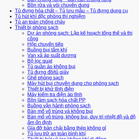
Bồn rửa và vòi chuyên dụng
Tủ đựng hóa chất – Tủ lưu mẫu – Tủ đựng dụng cụ
Tủ hút khí độc phòng thí nghiệm
Tủ an toàn chống cháy
Thiết bị phòng sạch
Dự án phòng sạch: Lập kế hoạch tổng thể và thi
công
Hộp chuyển tiếp
Buồng bụi tắm khí
Van xả áp suất dương
Bộ lọc quạt
Tủ quần áo không bụi
Tủ đựng đồ/tủ giày
Ghế phòng sạch
Máy hút bụi chuyên dụng cho phòng sạch
Thiết bị khử tĩnh điện
Máy kiểm tra điện áp tĩnh
Bồn làm sạch hóa chất PP
Buồng vận hành phòng sạch
Bàn mổ vô trùng và không bụi
Bàn mổ vô trùng, không bụi, duy trì nhiệt độ và độ
ẩm ổn định
Gía đỡ bàn chải bằng thép không gỉ
Tủ lưu trữ an toàn bình khí