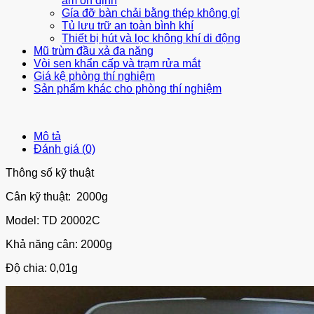
ẩm ổn định
Gía đỡ bàn chải bằng thép không gỉ
Tủ lưu trữ an toàn bình khí
Thiết bị hút và lọc không khí di động
Mũ trùm đầu xả đa năng
Vòi sen khẩn cấp và trạm rửa mắt
Giá kệ phòng thí nghiệm
Sản phẩm khác cho phòng thí nghiệm
Mô tả
Đánh giá (0)
Thông số kỹ thuật
Cân kỹ thuật: 2000g
Model: TD 20002C
Khả năng cân: 2000g
Độ chia: 0,01g