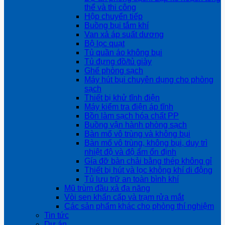
thể và thi công
Hộp chuyển tiếp
Buồng bụi tắm khí
Van xả áp suất dương
Bộ lọc quạt
Tủ quần áo không bụi
Tủ đựng đồ/tủ giày
Ghế phòng sạch
Máy hút bụi chuyên dụng cho phòng
sạch
Thiết bị khử tĩnh điện
Máy kiểm tra điện áp tĩnh
Bồn làm sạch hóa chất PP
Buồng vận hành phòng sạch
Bàn mổ vô trùng và không bụi
Bàn mổ vô trùng, không bụi, duy trì
nhiệt độ và độ ẩm ổn định
Gía đỡ bàn chải bằng thép không gỉ
Thiết bị hút và lọc không khí di động
Tủ lưu trữ an toàn bình khí
Mũ trùm đầu xả đa năng
Vòi sen khẩn cấp và trạm rửa mắt
Các sản phẩm khác cho phòng thí nghiệm
Tin tức
Dự án