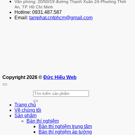
Văn phòng: 20/50/19 đường Thạnh Xuân 24-Phường Thới
An, TP. Hồ Chí Minh
Hotline: 0931.487.587
Email:
tamphat.cntphcm@gmail.com
Copyright 2026 ©
Đức Hiếu Web
Tìm
kiếm:
Trang chủ
Về chúng tôi
Sản phẩm
Bàn thí nghiệm
Bàn thí nghiệm trung tâm
Bàn thí nghiệm áp tường