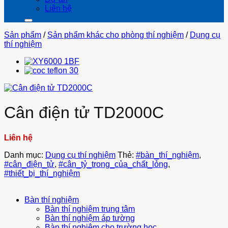
Liên hệ
Sản phẩm
/
Sản phẩm khác cho phòng thí nghiệm
/
Dụng cụ
thí nghiệm
Cân điện tử TD2000C
Liên hệ
Danh mục:
Dụng cụ thí nghiệm
Thẻ:
#bàn_thí_nghiệm
,
#cân_điện_tử
,
#cân_tỷ_trong_của_chất_lỏng
,
#thiết_bị_thí_nghiệm
Bàn thí nghiệm
Bàn thí nghiệm trung tâm
Bàn thí nghiệm áp tường
Bàn thí nghiệm cho trường học