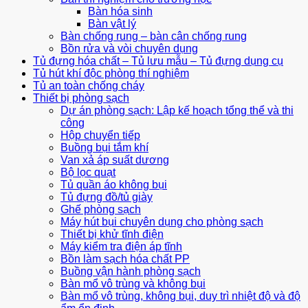
Bàn hóa sinh
Bàn vật lý
Bàn chống rung – bàn cân chống rung
Bồn rửa và vòi chuyên dụng
Tủ đựng hóa chất – Tủ lưu mẫu – Tủ đựng dụng cụ
Tủ hút khí độc phòng thí nghiệm
Tủ an toàn chống cháy
Thiết bị phòng sạch
Dự án phòng sạch: Lập kế hoạch tổng thể và thi
công
Hộp chuyển tiếp
Buồng bụi tắm khí
Van xả áp suất dương
Bộ lọc quạt
Tủ quần áo không bụi
Tủ đựng đồ/tủ giày
Ghế phòng sạch
Máy hút bụi chuyên dụng cho phòng sạch
Thiết bị khử tĩnh điện
Máy kiểm tra điện áp tĩnh
Bồn làm sạch hóa chất PP
Buồng vận hành phòng sạch
Bàn mổ vô trùng và không bụi
Bàn mổ vô trùng, không bụi, duy trì nhiệt độ và độ