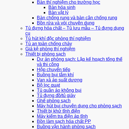
Bàn thí nghiệm cho trường học
Bàn hóa sinh
Bàn vật lý
Bàn chống rung và bàn cân chống rung
Bồn rửa và vòi chuyên dụng
Tủ đựng hóa chất – Tủ lưu mẫu – Tủ đựng dụng
cụ
Tủ hút khí độc phòng thí nghiệm
Tủ an toàn chống cháy
Giá kệ phòng thí nghiệm
Thiết bị phòng sạch
Dự án phòng sạch: Lập kế hoạch tổng thể
và thi công
Hộp chuyển tiếp
Buồng bụi tắm khí
Van xả áp suất dương
Bộ lọc quạt
Tủ quần áo không bụi
Tủ đựng đồ/tủ giày
Ghế phòng sạch
Máy hút bụi chuyên dụng cho phòng sạch
Thiết bị khử tĩnh điện
Máy kiểm tra điện áp tĩnh
Bồn làm sạch hóa chất PP
Buồng vận hành phòng sạch