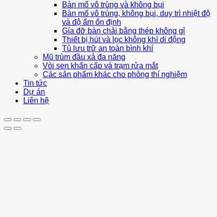
Bàn mổ vô trùng và không bụi
Bàn mổ vô trùng, không bụi, duy trì nhiệt độ
và độ ẩm ổn định
Gía đỡ bàn chải bằng thép không gỉ
Thiết bị hút và lọc không khí di động
Tủ lưu trữ an toàn bình khí
Mũ trùm đầu xả đa năng
Vòi sen khẩn cấp và trạm rửa mắt
Các sản phẩm khác cho phòng thí nghiệm
Tin tức
Dự án
Liên hệ