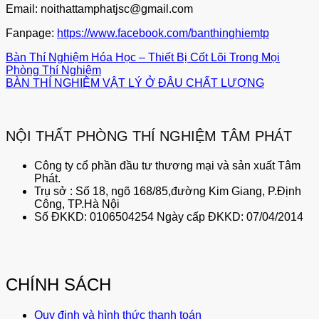
Email: noithattamphatjsc@gmail.com
Fanpage:
https://www.facebook.com/banthinghiemtp
Bàn Thí Nghiệm Hóa Học – Thiết Bị Cốt Lõi Trong Mọi
Phòng Thí Nghiệm
BÀN THÍ NGHIỆM VẬT LÝ Ở ĐÂU CHẤT LƯỢNG
NỘI THẤT PHÒNG THÍ NGHIỆM TÂM PHÁT
Công ty cổ phần đầu tư thương mại và sản xuất Tâm
Phát.
Trụ sở : Số 18, ngõ 168/85,đường Kim Giang, P.Định
Công, TP.Hà Nội
Số ĐKKD: 0106504254 Ngày cấp ĐKKD: 07/04/2014
CHÍNH SÁCH
Quy định và hình thức thanh toán