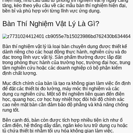
Hiện nay, nhu cầu đầu tư phòng thí nghiệm vật lý ngày càng
tăng, kéo theo yêu cầu về các mẫu bàn thí nghiệm hiện đại,
bền bỉ và phù hợp với từng lĩnh vực ứng dụng.
Bàn Thí Nghiệm Vật Lý Là Gì?
Bàn thí nghiệm vật lý là loại bàn chuyên dụng được thiết kế
dành riêng cho các hoạt động thực hành, nghiên cứu và đo
đạc trong lĩnh vực vật lý. Sản phẩm thường được lắp đặt
trong phòng thực hành của trường học, trường đại học, trung
tâm nghiên cứu hoặc các doanh nghiệp có bộ phận kiểm
định chất lượng.
Mục đích chính của bàn là tạo ra không gian làm việc ổn định
để đặt các thiết bị đo lường, máy móc thí nghiệm và các
dụng cụ nghiên cứu. Một số thí nghiệm liên quan đến điện
học, quang học, cơ học hay nhiệt học đòi hỏi độ chính xác
cao nên mặt bàn cần đảm bảo độ phẳng và khả năng chống
rung tốt.
Bên cạnh đó, bàn còn được tích hợp nhiều tiện ích như ổ
cắm điện, hệ thống dây dẫn, ngăn kéo lưu trữ dụng cụ hoặc
tủ chứa thiết bị nhằm tối ưu hóa không gian làm việc.