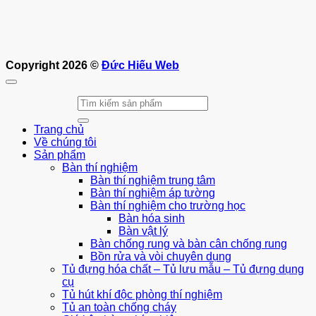
Copyright 2026 ©
Đức Hiếu Web
Tìm
kiếm:
Trang chủ
Về chúng tôi
Sản phẩm
Bàn thí nghiệm
Bàn thí nghiệm trung tâm
Bàn thí nghiệm áp tường
Bàn thí nghiệm cho trường học
Bàn hóa sinh
Bàn vật lý
Bàn chống rung và bàn cân chống rung
Bồn rửa và vòi chuyên dụng
Tủ đựng hóa chất – Tủ lưu mẫu – Tủ đựng dụng
cụ
Tủ hút khí độc phòng thí nghiệm
Tủ an toàn chống cháy