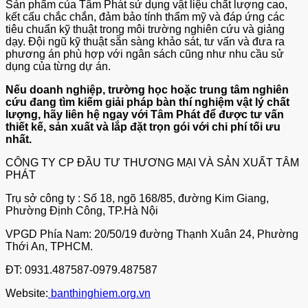
Sản phẩm của Tâm Phát sử dụng vật liệu chất lượng cao,
kết cấu chắc chắn, đảm bảo tính thẩm mỹ và đáp ứng các
tiêu chuẩn kỹ thuật trong môi trường nghiên cứu và giảng
dạy. Đội ngũ kỹ thuật sẵn sàng khảo sát, tư vấn và đưa ra
phương án phù hợp với ngân sách cũng như nhu cầu sử
dụng của từng dự án.
Nếu doanh nghiệp, trường học hoặc trung tâm nghiên
cứu đang tìm kiếm giải pháp bàn thí nghiệm vật lý chất
lượng, hãy liên hệ ngay với Tâm Phát để được tư vấn
thiết kế, sản xuất và lắp đặt trọn gói với chi phí tối ưu
nhất.
CÔNG TY CP ĐẦU TƯ THƯƠNG MẠI VÀ SẢN XUẤT TÂM
PHÁT
Trụ sở công ty : Số 18, ngõ 168/85, đường Kim Giang,
Phường Định Công, TP.Hà Nội
VPGD Phía Nam: 20/50/19 đường Thạnh Xuân 24, Phường
Thới An, TPHCM.
ĐT: 0931.487587-0979.487587
Website:
banthinghiem.org.vn