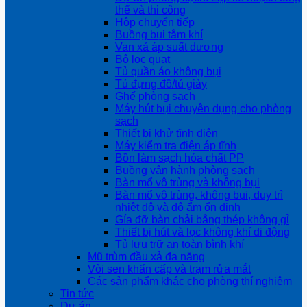
thể và thi công
Hộp chuyển tiếp
Buồng bụi tắm khí
Van xả áp suất dương
Bộ lọc quạt
Tủ quần áo không bụi
Tủ đựng đồ/tủ giày
Ghế phòng sạch
Máy hút bụi chuyên dụng cho phòng
sạch
Thiết bị khử tĩnh điện
Máy kiểm tra điện áp tĩnh
Bồn làm sạch hóa chất PP
Buồng vận hành phòng sạch
Bàn mổ vô trùng và không bụi
Bàn mổ vô trùng, không bụi, duy trì
nhiệt độ và độ ẩm ổn định
Gía đỡ bàn chải bằng thép không gỉ
Thiết bị hút và lọc không khí di động
Tủ lưu trữ an toàn bình khí
Mũ trùm đầu xả đa năng
Vòi sen khẩn cấp và trạm rửa mắt
Các sản phẩm khác cho phòng thí nghiệm
Tin tức
Dự án