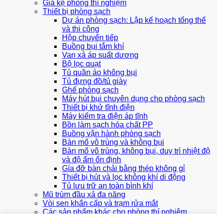
Giá kệ phòng thí nghiệm
Thiết bị phòng sạch
Dự án phòng sạch: Lập kế hoạch tổng thể
và thi công
Hộp chuyển tiếp
Buồng bụi tắm khí
Van xả áp suất dương
Bộ lọc quạt
Tủ quần áo không bụi
Tủ đựng đồ/tủ giày
Ghế phòng sạch
Máy hút bụi chuyên dụng cho phòng sạch
Thiết bị khử tĩnh điện
Máy kiểm tra điện áp tĩnh
Bồn làm sạch hóa chất PP
Buồng vận hành phòng sạch
Bàn mổ vô trùng và không bụi
Bàn mổ vô trùng, không bụi, duy trì nhiệt độ
và độ ẩm ổn định
Gía đỡ bàn chải bằng thép không gỉ
Thiết bị hút và lọc không khí di động
Tủ lưu trữ an toàn bình khí
Mũ trùm đầu xả đa năng
Vòi sen khẩn cấp và trạm rửa mắt
Các sản phẩm khác cho phòng thí nghiệm