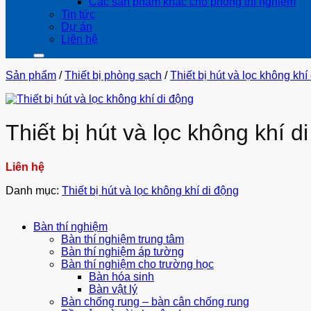
Các sản phẩm khác cho phòng thí nghiệm
Tin tức
Dự án
Liên hệ
Sản phẩm
/
Thiết bị phòng sạch
/
Thiết bị hút và lọc không khí
Thiết bị hút và lọc không khí d
Liên hệ
Danh mục:
Thiết bị hút và lọc không khí di động
Bàn thí nghiệm
Bàn thí nghiệm trung tâm
Bàn thí nghiệm áp tường
Bàn thí nghiệm cho trường học
Bàn hóa sinh
Bàn vật lý
Bàn chống rung – bàn cân chống rung