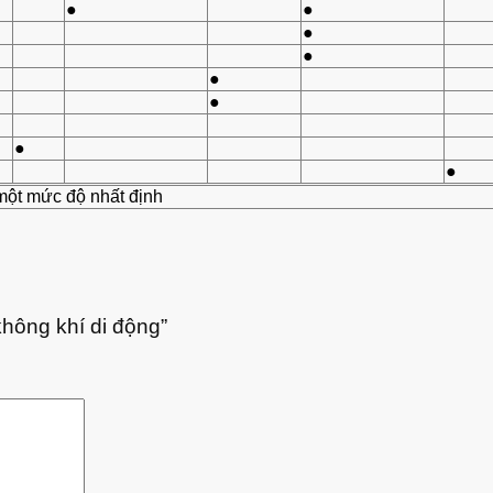
●
●
●
●
●
●
●
●
 một mức độ nhất định
không khí di động”