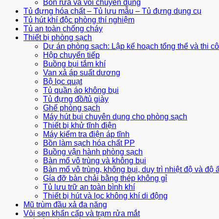
Bồn rửa và vòi chuyên dụng
Tủ đựng hóa chất – Tủ lưu mẫu – Tủ đựng dụng cụ
Tủ hút khí độc phòng thí nghiệm
Tủ an toàn chống cháy
Thiết bị phòng sạch
Dự án phòng sạch: Lập kế hoạch tổng thể và thi c
Hộp chuyển tiếp
Buồng bụi tắm khí
Van xả áp suất dương
Bộ lọc quạt
Tủ quần áo không bụi
Tủ đựng đồ/tủ giày
Ghế phòng sạch
Máy hút bụi chuyên dụng cho phòng sạch
Thiết bị khử tĩnh điện
Máy kiểm tra điện áp tĩnh
Bồn làm sạch hóa chất PP
Buồng vận hành phòng sạch
Bàn mổ vô trùng và không bụi
Bàn mổ vô trùng, không bụi, duy trì nhiệt độ và độ
Gía đỡ bàn chải bằng thép không gỉ
Tủ lưu trữ an toàn bình khí
Thiết bị hút và lọc không khí di động
Mũ trùm đầu xả đa năng
Vòi sen khẩn cấp và trạm rửa mắt