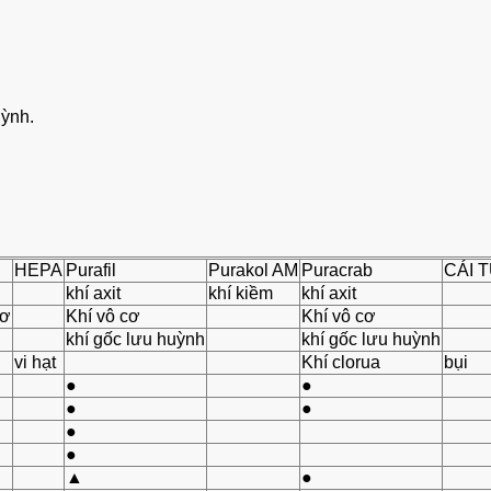
uỳnh.
HEPA
Purafil
Purakol AM
Puracrab
CÁI T
khí axit
khí kiềm
khí axit
cơ
Khí vô cơ
Khí vô cơ
khí gốc lưu huỳnh
khí gốc lưu huỳnh
vi hạt
Khí clorua
bụi
●
●
●
●
●
●
▲
●