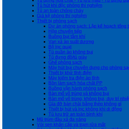
Tủ đựng hóa chất - Tủ lưu mẫu - Tủ đựng dụ
Tủ hút khí độc phòng thí nghiệm
Tủ an toàn chống cháy
Giá kệ phòng thí nghiệm
Thiết bị phòng sạch
Dự án phòng sạch: Lập kế hoạch tổng t
Hộp chuyển tiếp
Buồng bụi tắm khí
Van xả áp suất dương
Bộ lọc quạt
Tủ quần áo không bụi
Tủ đựng đồ/tủ giày
Ghế phòng sạch
Máy hút bụi chuyên dụng cho phòng sạ
Thiết bị khử tĩnh điện
Máy kiểm tra điện áp tĩnh
Bồn làm sạch hóa chất PP
Buồng vận hành phòng sạch
Bàn mổ vô trùng và không bụi
Bàn mổ vô trùng, không bụi, duy trì nhi
Gía đỡ bàn chải bằng thép không gỉ
Thiết bị hút và lọc không khí di động
Tủ lưu trữ an toàn bình khí
Mũ trùm đầu xả đa năng
Vòi sen khẩn cấp và trạm rửa mắt