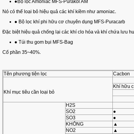
●Bộ lọc Amoniac MFS-Purakol AM
Nó có thể loại bỏ hiệu quả các khí kiềm như amoniac.
● Bộ lọc khí phi hữu cơ chuyên dụng MFS-Puracarb
Đặc biệt hiệu quả chống lại các khí clo hóa và khí chứa lưu h
● Túi thu gom bụi MFS-Bag
Cổ phần 35~40%.
Tên phương tiện lọc
Cacbon
Khí hữu 
Khí mục tiêu cần loại bỏ
H2S
SO2
●
SO3
●
KHÔNG
▲
NO2
▲