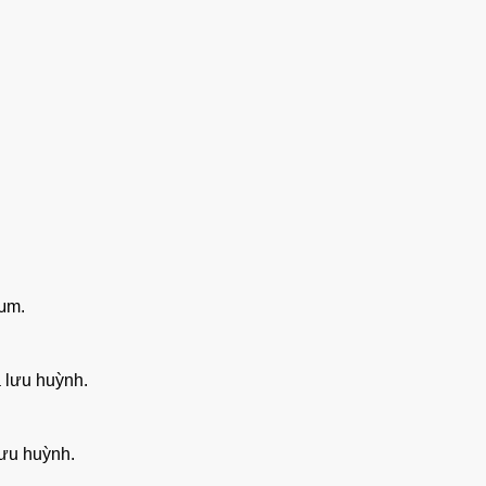
3μm.
a lưu huỳnh.
lưu huỳnh.