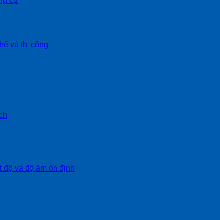
ng cụ
hể và thi công
ch
ệt độ và độ ẩm ổn định