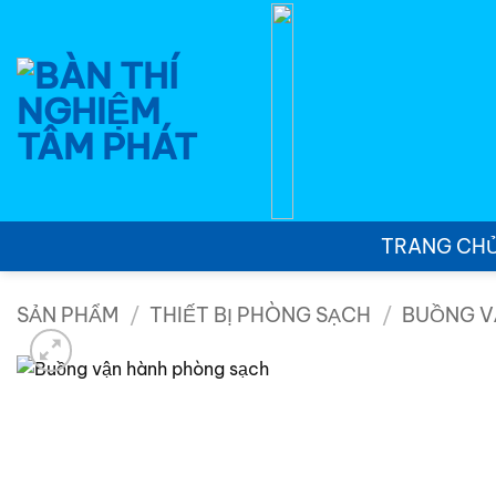
Bỏ
qua
nội
dung
TRANG CH
SẢN PHẨM
/
THIẾT BỊ PHÒNG SẠCH
/
BUỒNG V