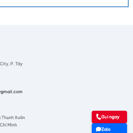
ity, P. Tây
@gmail.com
Gọi ngay
g Thạnh Xuân
Chí Minh
Zalo