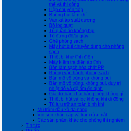
thể và thi công
Hộp chuyển tiếp
Buồng bụi tắm khí
Van xả áp suất dương
Bộ lọc quạt
Tủ quần áo không bụi
Tủ đựng đồ/tủ giày
Ghế phòng sạch
Máy hút bụi chuyên dụng cho phòng
sạch
Thiết bị khử tĩnh điện
Máy kiểm tra điện áp tĩnh
Bồn làm sạch hóa chất PP
Buồng vận hành phòng sạch
Bàn mổ vô trùng và không bụi
Bàn mổ vô trùng, không bụi, duy trì
nhiệt độ và độ ẩm ổn định
Gía đỡ bàn chải bằng thép không gỉ
Thiết bị hút và lọc không khí di động
Tủ lưu trữ an toàn bình khí
Mũ trùm đầu xả đa năng
Vòi sen khẩn cấp và trạm rửa mắt
Các sản phẩm khác cho phòng thí nghiệm
Tin tức
Dự án