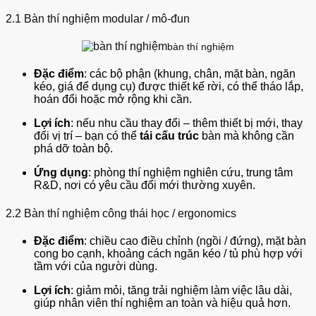
2.1 Bàn thí nghiệm
modular / mô-đun
bàn thí nghiệm
Đặc điểm
: các bộ phận (khung, chân, mặt bàn, ngăn
kéo, giá để dụng cụ) được thiết kế rời, có thể tháo lắp,
hoán đổi hoặc mở rộng khi cần.
Lợi ích
: nếu nhu cầu thay đổi – thêm thiết bị mới, thay
đổi vị trí – bạn có thể
tái cấu trúc
bàn mà không cần
phá dỡ toàn bộ.
Ứng dụng
: phòng thí nghiệm nghiên cứu, trung tâm
R&D, nơi có yêu cầu đổi mới thường xuyên.
2.2 Bàn thí nghiệm
công thái học / ergonomics
Đặc điểm
: chiều cao điều chỉnh (ngồi / đứng), mặt bàn
cong bo cạnh, khoảng cách ngăn kéo / tủ phù hợp với
tầm với của người dùng.
Lợi ích
: giảm mỏi, tăng trải nghiệm làm việc lâu dài,
giúp nhân viên thí nghiệm an toàn và hiệu quả hơn.