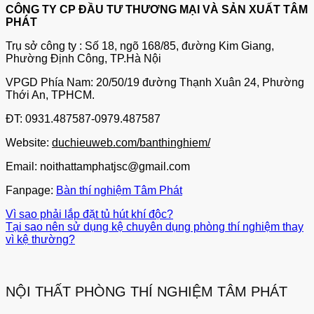
CÔNG TY CP ĐẦU TƯ THƯƠNG MẠI VÀ SẢN XUẤT TÂM
PHÁT
Trụ sở công ty : Số 18, ngõ 168/85, đường Kim Giang,
Phường Định Công, TP.Hà Nội
VPGD Phía Nam: 20/50/19 đường Thạnh Xuân 24, Phường
Thới An, TPHCM.
ĐT: 0931.487587-0979.487587
Website:
duchieuweb.com/banthinghiem/
Email: noithattamphatjsc@gmail.com
Fanpage:
Bàn thí nghiệm Tâm Phát
Vì sao phải lắp đặt tủ hút khí độc?
Tại sao nên sử dụng kệ chuyên dụng phòng thí nghiệm thay
vì kệ thường?
NỘI THẤT PHÒNG THÍ NGHIỆM TÂM PHÁT