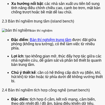
Xu hướng nổi bật
: các nhà sản xuất ưu tiên bổ sung
tính năng điều chỉnh chiều cao, cạnh bo trơn, mặt bàn
chống trượt hoặc bề mặt dễ lau chùi.
2.3 Bàn thí nghiệm trung tâm (island bench)
bàn thí nghiệm
Đặc điểm
:
Bàn thí nghiệm trung tâm
được đặt giữa
phòng (không tựa tường), có thể làm việc từ nhiều
phía.
Lợi ích
: tạo không gian mở, thúc đẩy hợp tác giữa các
nhà nghiên cứu, dễ giám sát và phân bố thiết bị quanh
bàn trung tâm.
Chú ý thiết kế
: cần có hệ thống cấp dịch vụ (điện, khí,
hút khí) từ trần hoặc từ phía dưới để không vướng thiết
bị.
2.4 Bàn thí nghiệm tích hợp công nghệ (smart bench)
Đặc điểm
: tích hợp ổ cắm, kết nối mạng, cảm biến,
theo dõi nhiệt độ / độ ẩm, bảng điều khiển dữ liệu.