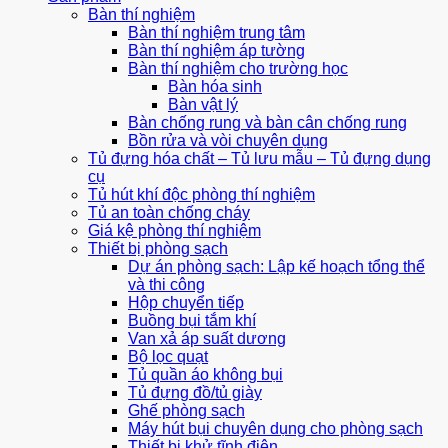
Bàn thí nghiệm
Bàn thí nghiệm trung tâm
Bàn thí nghiệm áp tường
Bàn thí nghiệm cho trường học
Bàn hóa sinh
Bàn vật lý
Bàn chống rung và bàn cân chống rung
Bồn rửa và vòi chuyên dụng
Tủ đựng hóa chất – Tủ lưu mẫu – Tủ đựng dụng
cụ
Tủ hút khí độc phòng thí nghiệm
Tủ an toàn chống cháy
Giá kệ phòng thí nghiệm
Thiết bị phòng sạch
Dự án phòng sạch: Lập kế hoạch tổng thể
và thi công
Hộp chuyển tiếp
Buồng bụi tắm khí
Van xả áp suất dương
Bộ lọc quạt
Tủ quần áo không bụi
Tủ đựng đồ/tủ giày
Ghế phòng sạch
Máy hút bụi chuyên dụng cho phòng sạch
Thiết bị khử tĩnh điện