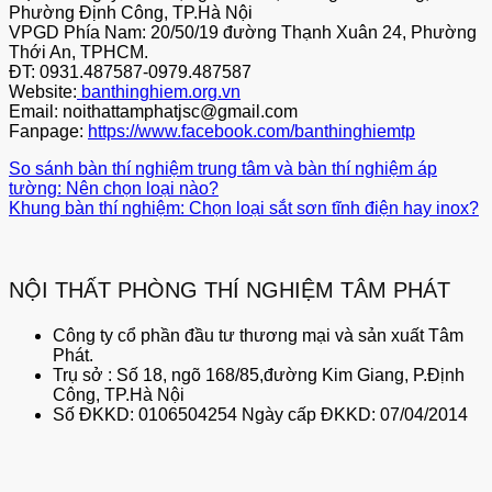
Phường Định Công, TP.Hà Nội
VPGD Phía Nam: 20/50/19 đường Thạnh Xuân 24, Phường
Thới An, TPHCM.
ĐT: 0931.487587-0979.487587
Website:
banthinghiem.org.vn
Email: noithattamphatjsc@gmail.com
Fanpage:
https://www.facebook.com/banthinghiemtp
So sánh bàn thí nghiệm trung tâm và bàn thí nghiệm áp
tường: Nên chọn loại nào?
Khung bàn thí nghiệm: Chọn loại sắt sơn tĩnh điện hay inox?
NỘI THẤT PHÒNG THÍ NGHIỆM TÂM PHÁT
Công ty cổ phần đầu tư thương mại và sản xuất Tâm
Phát.
Trụ sở : Số 18, ngõ 168/85,đường Kim Giang, P.Định
Công, TP.Hà Nội
Số ĐKKD: 0106504254 Ngày cấp ĐKKD: 07/04/2014