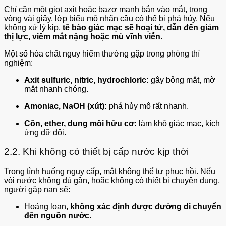
Chỉ cần một giọt axit hoặc bazơ mạnh bắn vào mắt, trong
vòng vài giây, lớp biểu mô nhãn cầu có thể bị phá hủy. Nếu
không xử lý kịp,
tế bào giác mạc sẽ hoại tử, dẫn đến giảm
thị lực, viêm mắt nặng hoặc mù vĩnh viễn
.
Một số hóa chất nguy hiểm thường gặp trong phòng thí
nghiệm:
Axit sulfuric, nitric, hydrochloric:
gây bỏng mắt, mờ
mắt nhanh chóng.
Amoniac, NaOH (xút):
phá hủy mô rất nhanh.
Cồn, ether, dung môi hữu cơ:
làm khô giác mạc, kích
ứng dữ dội.
2.2. Khi không có thiết bị cấp nước kịp thời
Trong tình huống nguy cấp, mắt không thể tự phục hồi. Nếu
vòi nước không đủ gần, hoặc không có thiết bị chuyên dụng,
người gặp nạn sẽ:
Hoảng loạn,
không xác định được đường di chuyển
đến nguồn nước
.