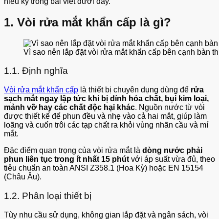
hiểu kỹ trong bài viết dưới đây.
1. Vòi rửa mắt khẩn cấp là gì?
Vì sao nên lắp đặt vòi rửa mắt khẩn cấp bên cạnh bàn t
1.1. Định nghĩa
Vòi rửa mắt khẩn cấp
là thiết bị chuyên dụng dùng để
rửa
sạch mắt ngay lập tức khi bị dính hóa chất, bụi kim loại,
mảnh vỡ hay các chất độc hại khác
. Nguồn nước từ vòi
được thiết kế để phun đều và nhẹ vào cả hai mắt, giúp làm
loãng và cuốn trôi các tạp chất ra khỏi vùng nhãn cầu và mí
mắt.
Đặc điểm quan trọng của vòi rửa mắt là
dòng nước phải
phun liên tục trong ít nhất 15 phút
với áp suất vừa đủ, theo
tiêu chuẩn an toàn ANSI Z358.1 (Hoa Kỳ) hoặc EN 15154
(Châu Âu).
1.2. Phân loại thiết bị
Tùy nhu cầu sử dụng, không gian lắp đặt và ngân sách, vòi