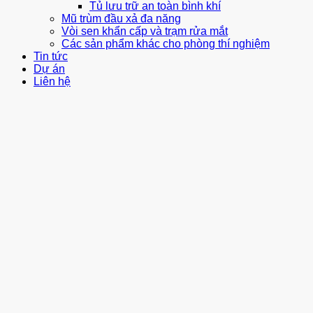
Tủ lưu trữ an toàn bình khí
Mũ trùm đầu xả đa năng
Vòi sen khẩn cấp và trạm rửa mắt
Các sản phẩm khác cho phòng thí nghiệm
Tin tức
Dự án
Liên hệ