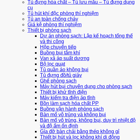
Tủ đựng hóa chất – Tủ lưu mẫu – Tủ đựng dụng
cụ
Tủ hút khí độc phòng thí nghiệm
Tủ an toàn chống cháy
Giá kệ phòng thí nghiệm
Thiết bị phòng sạch
Dự án phòng sạch: Lập kế hoạch tổng thể
và thi công
Hộp chuyển tiếp
Buồng bụi tắm khí
Van xả áp suất dương
Bộ lọc quạt
Tủ quần áo không bụi
Tủ đựng đồ/tủ giày
Ghế phòng sạch
Máy hút bụi chuyên dụng cho phòng sạch
Thiết bị khử tĩnh điện
Máy kiểm tra điện áp tĩnh
Bồn làm sạch hóa chất PP
Buồng vận hành phòng sạch
Bàn mổ vô trùng và không bụi
Bàn mổ vô trùng, không bụi, duy trì nhiệt độ
và độ ẩm ổn định
Gía đỡ bàn chải bằng thép không gỉ
Thiết bị hút và lọc không khí di động