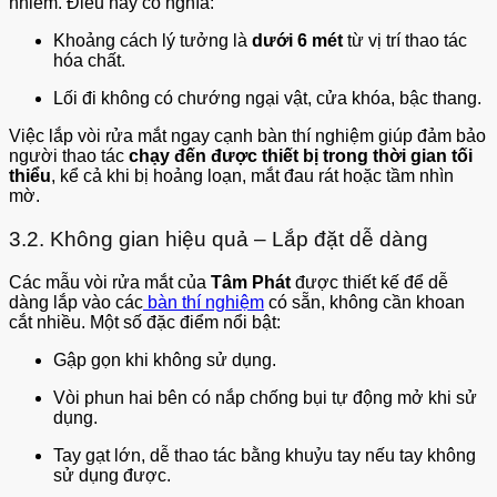
nhiễm. Điều này có nghĩa:
Khoảng cách lý tưởng là
dưới 6 mét
từ vị trí thao tác
hóa chất.
Lối đi không có chướng ngại vật, cửa khóa, bậc thang.
Việc lắp vòi rửa mắt ngay cạnh bàn thí nghiệm giúp đảm bảo
người thao tác
chạy đến được thiết bị trong thời gian tối
thiểu
, kể cả khi bị hoảng loạn, mắt đau rát hoặc tầm nhìn
mờ.
3.2. Không gian hiệu quả – Lắp đặt dễ dàng
Các mẫu vòi rửa mắt của
Tâm Phát
được thiết kế để dễ
dàng lắp vào các
bàn thí nghiệm
có sẵn, không cần khoan
cắt nhiều. Một số đặc điểm nổi bật:
Gập gọn khi không sử dụng.
Vòi phun hai bên có nắp chống bụi tự động mở khi sử
dụng.
Tay gạt lớn, dễ thao tác bằng khuỷu tay nếu tay không
sử dụng được.