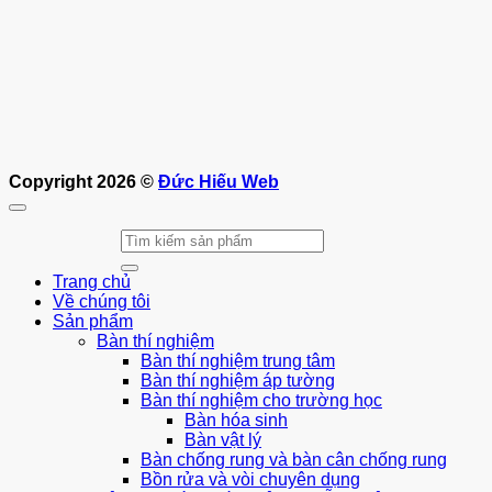
Copyright 2026 ©
Đức Hiếu Web
Tìm
kiếm:
Trang chủ
Về chúng tôi
Sản phẩm
Bàn thí nghiệm
Bàn thí nghiệm trung tâm
Bàn thí nghiệm áp tường
Bàn thí nghiệm cho trường học
Bàn hóa sinh
Bàn vật lý
Bàn chống rung và bàn cân chống rung
Bồn rửa và vòi chuyên dụng