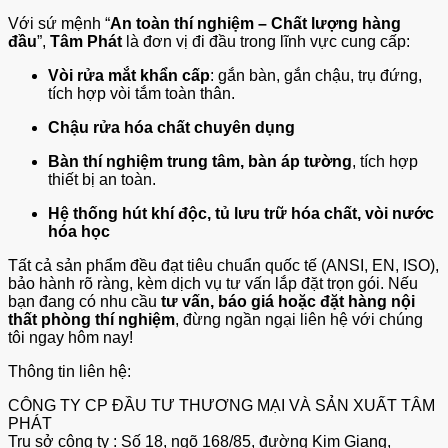
Với sứ mệnh “
An toàn thí nghiệm – Chất lượng hàng
đầu
”,
Tâm Phát
là đơn vị đi đầu trong lĩnh vực cung cấp:
Vòi rửa mắt khẩn cấp
: gắn bàn, gắn chậu, trụ đứng,
tích hợp vòi tắm toàn thân.
Chậu rửa hóa chất chuyên dụng
Bàn thí nghiệm trung tâm, bàn áp tường
, tích hợp
thiết bị an toàn.
Hệ thống hút khí độc, tủ lưu trữ hóa chất, vòi nước
hóa học
Tất cả sản phẩm đều đạt tiêu chuẩn quốc tế (ANSI, EN, ISO),
bảo hành rõ ràng, kèm dịch vụ tư vấn lắp đặt trọn gói. Nếu
bạn đang có nhu cầu
tư vấn, báo giá hoặc đặt hàng nội
thất phòng thí nghiệm
, đừng ngần ngại liên hệ với chúng
tôi ngay hôm nay!
Thông tin liên hệ:
CÔNG TY CP ĐẦU TƯ THƯƠNG MẠI VÀ SẢN XUẤT TÂM
PHÁT
Trụ sở công ty : Số 18, ngõ 168/85, đường Kim Giang,