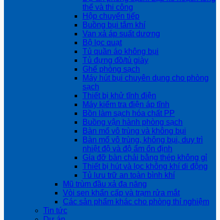
thể và thi công
Hộp chuyển tiếp
Buồng bụi tắm khí
Van xả áp suất dương
Bộ lọc quạt
Tủ quần áo không bụi
Tủ đựng đồ/tủ giày
Ghế phòng sạch
Máy hút bụi chuyên dụng cho phòng
sạch
Thiết bị khử tĩnh điện
Máy kiểm tra điện áp tĩnh
Bồn làm sạch hóa chất PP
Buồng vận hành phòng sạch
Bàn mổ vô trùng và không bụi
Bàn mổ vô trùng, không bụi, duy trì
nhiệt độ và độ ẩm ổn định
Gía đỡ bàn chải bằng thép không gỉ
Thiết bị hút và lọc không khí di động
Tủ lưu trữ an toàn bình khí
Mũ trùm đầu xả đa năng
Vòi sen khẩn cấp và trạm rửa mắt
Các sản phẩm khác cho phòng thí nghiệm
Tin tức
Dự án