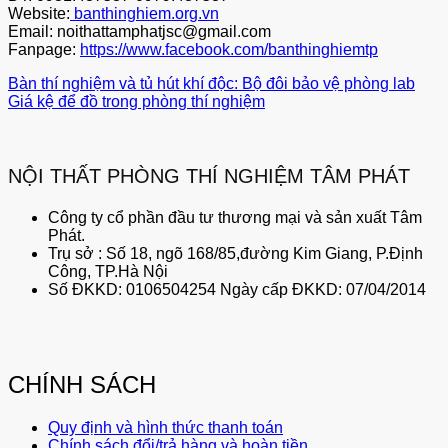
Website:
banthinghiem.org.vn
Email: noithattamphatjsc@gmail.com
Fanpage:
https://www.facebook.com/banthinghiemtp
Bàn thí nghiệm và tủ hút khí độc: Bộ đôi bảo vệ phòng lab
Giá kệ để đồ trong phòng thí nghiệm
NỘI THẤT PHÒNG THÍ NGHIỆM TÂM PHÁT
Công ty cổ phần đầu tư thương mại và sản xuất Tâm
Phát.
Trụ sở : Số 18, ngõ 168/85,đường Kim Giang, P.Định
Công, TP.Hà Nội
Số ĐKKD: 0106504254 Ngày cấp ĐKKD: 07/04/2014
CHÍNH SÁCH
Quy định và hình thức thanh toán
Chính sách đổi/trả hàng và hoàn tiền