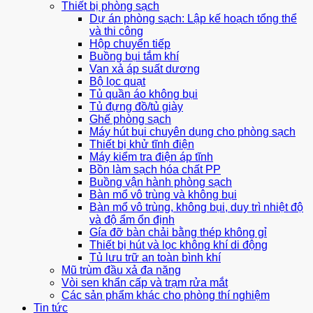
Thiết bị phòng sạch
Dự án phòng sạch: Lập kế hoạch tổng thể
và thi công
Hộp chuyển tiếp
Buồng bụi tắm khí
Van xả áp suất dương
Bộ lọc quạt
Tủ quần áo không bụi
Tủ đựng đồ/tủ giày
Ghế phòng sạch
Máy hút bụi chuyên dụng cho phòng sạch
Thiết bị khử tĩnh điện
Máy kiểm tra điện áp tĩnh
Bồn làm sạch hóa chất PP
Buồng vận hành phòng sạch
Bàn mổ vô trùng và không bụi
Bàn mổ vô trùng, không bụi, duy trì nhiệt độ
và độ ẩm ổn định
Gía đỡ bàn chải bằng thép không gỉ
Thiết bị hút và lọc không khí di động
Tủ lưu trữ an toàn bình khí
Mũ trùm đầu xả đa năng
Vòi sen khẩn cấp và trạm rửa mắt
Các sản phẩm khác cho phòng thí nghiệm
Tin tức