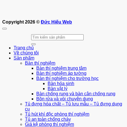
Copyright 2026 ©
Đức Hiếu Web
Tìm
kiếm:
Trang chủ
Về chúng tôi
Sản phẩm
Bàn thí nghiệm
Bàn thí nghiệm trung tâm
Bàn thí nghiệm áp tường
Bàn thí nghiệm cho trường học
Bàn hóa sinh
Bàn vật lý
Bàn chống rung và bàn cân chống rung
Bồn rửa và vòi chuyên dụng
Tủ đựng hóa chất – Tủ lưu mẫu – Tủ đựng dụng
cụ
Tủ hút khí độc phòng thí nghiệm
Tủ an toàn chống cháy
Giá kệ phòng thí nghiệm