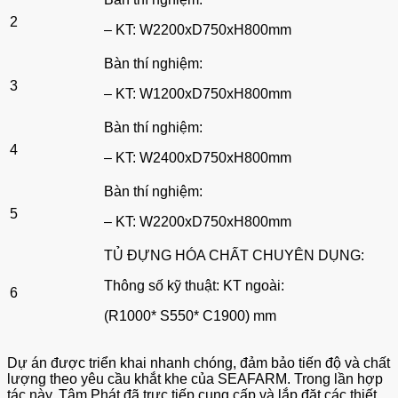
2
– KT: W2200xD750xH800mm
Bàn thí nghiệm:
3
– KT: W1200xD750xH800mm
Bàn thí nghiệm:
4
– KT: W2400xD750xH800mm
Bàn thí nghiệm:
5
– KT: W2200xD750xH800mm
TỦ ĐỰNG HÓA CHẤT CHUYÊN DỤNG:
Thông số kỹ thuật: KT ngoài:
6
(R1000* S550* C1900) mm
Dự án được triển khai nhanh chóng, đảm bảo tiến độ và chất
lượng theo yêu cầu khắt khe của SEAFARM. Trong lần hợp
tác này, Tâm Phát đã trực tiếp cung cấp và lắp đặt các thiết