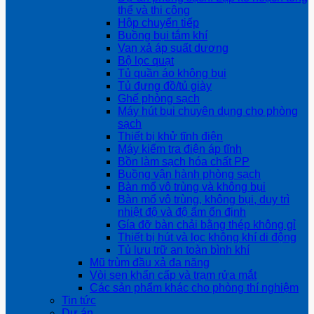
thể và thi công
Hộp chuyển tiếp
Buồng bụi tắm khí
Van xả áp suất dương
Bộ lọc quạt
Tủ quần áo không bụi
Tủ đựng đồ/tủ giày
Ghế phòng sạch
Máy hút bụi chuyên dụng cho phòng
sạch
Thiết bị khử tĩnh điện
Máy kiểm tra điện áp tĩnh
Bồn làm sạch hóa chất PP
Buồng vận hành phòng sạch
Bàn mổ vô trùng và không bụi
Bàn mổ vô trùng, không bụi, duy trì
nhiệt độ và độ ẩm ổn định
Gía đỡ bàn chải bằng thép không gỉ
Thiết bị hút và lọc không khí di động
Tủ lưu trữ an toàn bình khí
Mũ trùm đầu xả đa năng
Vòi sen khẩn cấp và trạm rửa mắt
Các sản phẩm khác cho phòng thí nghiệm
Tin tức
Dự án