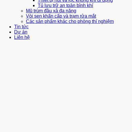
Thiết bị hút và lọc không khí di động
Tủ lưu trữ an toàn bình khí
Mũ trùm đầu xả đa năng
Vòi sen khẩn cấp và trạm rửa mắt
Các sản phẩm khác cho phòng thí nghiệm
Tin tức
Dự án
Liên hệ