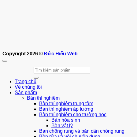
Copyright 2026 ©
Đức Hiếu Web
Tìm
kiếm:
Trang chủ
Về chúng tôi
Sản phẩm
Bàn thí nghiệm
Bàn thí nghiệm trung tâm
Bàn thí nghiệm áp tường
Bàn thí nghiệm cho trường học
Bàn hóa sinh
Bàn vật lý
Bàn chống rung và bàn cân chống rung
Bồn rửa và vòi chuyên dụng