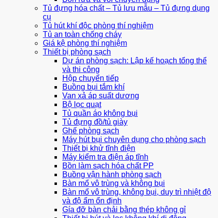
Tủ đựng hóa chất – Tủ lưu mẫu – Tủ đựng dụng
cụ
Tủ hút khí độc phòng thí nghiệm
Tủ an toàn chống cháy
Giá kệ phòng thí nghiệm
Thiết bị phòng sạch
Dự án phòng sạch: Lập kế hoạch tổng thể
và thi công
Hộp chuyển tiếp
Buồng bụi tắm khí
Van xả áp suất dương
Bộ lọc quạt
Tủ quần áo không bụi
Tủ đựng đồ/tủ giày
Ghế phòng sạch
Máy hút bụi chuyên dụng cho phòng sạch
Thiết bị khử tĩnh điện
Máy kiểm tra điện áp tĩnh
Bồn làm sạch hóa chất PP
Buồng vận hành phòng sạch
Bàn mổ vô trùng và không bụi
Bàn mổ vô trùng, không bụi, duy trì nhiệt độ
và độ ẩm ổn định
Gía đỡ bàn chải bằng thép không gỉ