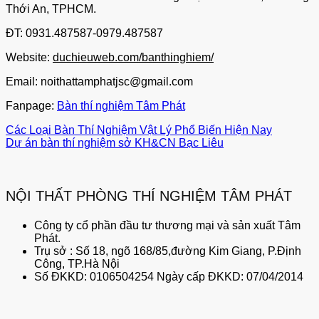
Thới An, TPHCM.
ĐT: 0931.487587-0979.487587
Website:
duchieuweb.com/banthinghiem/
Email: noithattamphatjsc@gmail.com
Fanpage:
Bàn thí nghiệm Tâm Phát
Các Loại Bàn Thí Nghiệm Vật Lý Phổ Biến Hiện Nay
Dự án bàn thí nghiệm sở KH&CN Bạc Liêu
NỘI THẤT PHÒNG THÍ NGHIỆM TÂM PHÁT
Công ty cổ phần đầu tư thương mại và sản xuất Tâm
Phát.
Trụ sở : Số 18, ngõ 168/85,đường Kim Giang, P.Định
Công, TP.Hà Nội
Số ĐKKD: 0106504254 Ngày cấp ĐKKD: 07/04/2014