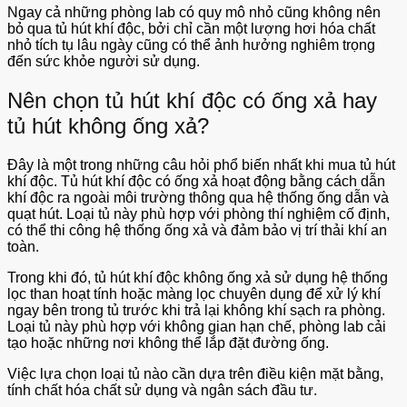
Ngay cả những phòng lab có quy mô nhỏ cũng không nên
bỏ qua tủ hút khí độc, bởi chỉ cần một lượng hơi hóa chất
nhỏ tích tụ lâu ngày cũng có thể ảnh hưởng nghiêm trọng
đến sức khỏe người sử dụng.
Nên chọn tủ hút khí độc có ống xả hay
tủ hút không ống xả?
Đây là một trong những câu hỏi phổ biến nhất khi mua tủ hút
khí độc. Tủ hút khí độc có ống xả hoạt động bằng cách dẫn
khí độc ra ngoài môi trường thông qua hệ thống ống dẫn và
quạt hút. Loại tủ này phù hợp với phòng thí nghiệm cố định,
có thể thi công hệ thống ống xả và đảm bảo vị trí thải khí an
toàn.
Trong khi đó, tủ hút khí độc không ống xả sử dụng hệ thống
lọc than hoạt tính hoặc màng lọc chuyên dụng để xử lý khí
ngay bên trong tủ trước khi trả lại không khí sạch ra phòng.
Loại tủ này phù hợp với không gian hạn chế, phòng lab cải
tạo hoặc những nơi không thể lắp đặt đường ống.
Việc lựa chọn loại tủ nào cần dựa trên điều kiện mặt bằng,
tính chất hóa chất sử dụng và ngân sách đầu tư.