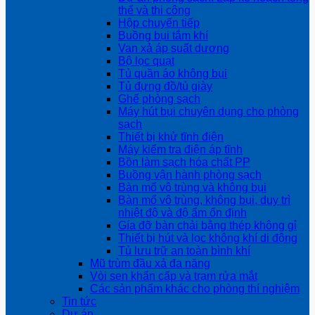
thể và thi công
Hộp chuyển tiếp
Buồng bụi tắm khí
Van xả áp suất dương
Bộ lọc quạt
Tủ quần áo không bụi
Tủ đựng đồ/tủ giày
Ghế phòng sạch
Máy hút bụi chuyên dụng cho phòng
sạch
Thiết bị khử tĩnh điện
Máy kiểm tra điện áp tĩnh
Bồn làm sạch hóa chất PP
Buồng vận hành phòng sạch
Bàn mổ vô trùng và không bụi
Bàn mổ vô trùng, không bụi, duy trì
nhiệt độ và độ ẩm ổn định
Gía đỡ bàn chải bằng thép không gỉ
Thiết bị hút và lọc không khí di động
Tủ lưu trữ an toàn bình khí
Mũ trùm đầu xả đa năng
Vòi sen khẩn cấp và trạm rửa mắt
Các sản phẩm khác cho phòng thí nghiệm
Tin tức
Dự án