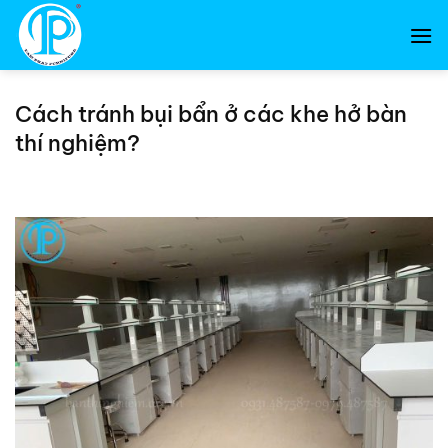
Bỏ
qua
nội
dung
Cách tránh bụi bẩn ở các khe hở bàn
thí nghiệm?