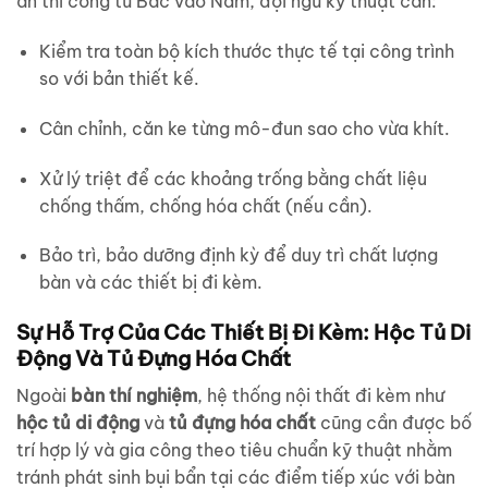
án thi công từ Bắc vào Nam, đội ngũ kỹ thuật cần:
Kiểm tra toàn bộ kích thước thực tế tại công trình
so với bản thiết kế.
Cân chỉnh, căn ke từng mô-đun sao cho vừa khít.
Xử lý triệt để các khoảng trống bằng chất liệu
chống thấm, chống hóa chất (nếu cần).
Bảo trì, bảo dưỡng định kỳ để duy trì chất lượng
bàn và các thiết bị đi kèm.
Sự Hỗ Trợ Của Các Thiết Bị Đi Kèm: Hộc Tủ Di
Động Và Tủ Đựng Hóa Chất
Ngoài
bàn thí nghiệm
, hệ thống nội thất đi kèm như
hộc tủ di động
và
tủ đựng hóa chất
cũng cần được bố
trí hợp lý và gia công theo tiêu chuẩn kỹ thuật nhằm
tránh phát sinh bụi bẩn tại các điểm tiếp xúc với bàn