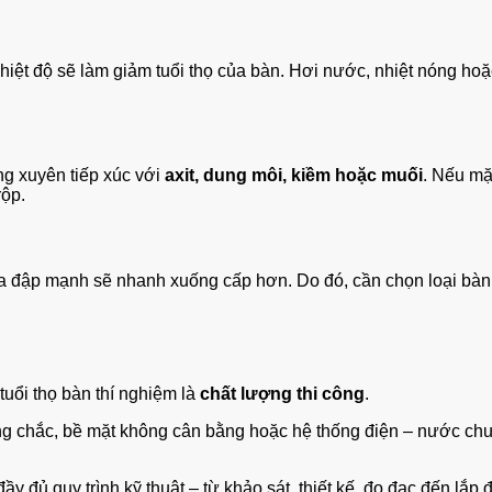
ệt độ sẽ làm giảm tuổi thọ của bàn. Hơi nước, nhiệt nóng hoặc
ng xuyên tiếp xúc với
axit, dung môi, kiềm hoặc muối
. Nếu mặ
rộp.
va đập mạnh sẽ nhanh xuống cấp hơn. Do đó, cần chọn loại bàn c
uổi thọ bàn thí nghiệm là
chất lượng thi công
.
 chắc, bề mặt không cân bằng hoặc hệ thống điện – nước chưa đ
ầy đủ quy trình kỹ thuật – từ khảo sát, thiết kế, đo đạc đến lắp