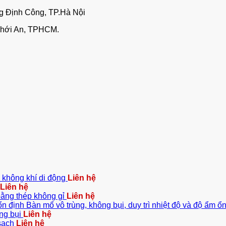
ng Định Công, TP.Hà Nội
Thới An, TPHCM.
c không khí di động
Liên hệ
Liên hệ
bằng thép không gỉ
Liên hệ
Bàn mổ vô trùng, không bụi, duy trì nhiệt độ và độ ẩm ổ
ng bụi
Liên hệ
sạch
Liên hệ