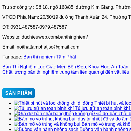
Trụ sở công ty : Số 18, ngõ 168/85, đường Kim Giang, Phườ
VPGD Phía Nam: 20/50/19 đường Thạnh Xuân 24, Phường 
ĐT: 0931.487587-0979.487587
Website:
duchieuweb.com/banthinghiem/
Email: noithattamphatjsc@gmail.com
Fanpage:
Bàn thí nghiệm Tâm Phát
Bàn Thí Nghiệm Lục Giác Mới: Bền Đẹp, Khoa Học, An Toàn
Chất lượng bàn thí nghiệm trung tâm liên quan gì đến vật liệu
SẢN PHẨM
Thiết bị hút và lọ
Tủ lưu trữ an toàn bình khí
Giá đỡ bàn chải 
Bàn mổ vô trùng và khô
Buồng vận hành phòng 