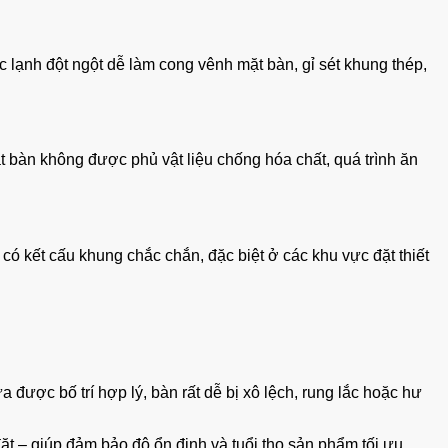
 lạnh đột ngột dễ làm cong vênh mặt bàn, gỉ sét khung thép,
t bàn không được phủ vật liệu chống hóa chất, quá trình ăn
ó kết cấu khung chắc chắn, đặc biệt ở các khu vực đặt thiết
ược bố trí hợp lý, bàn rất dễ bị xô lệch, rung lắc hoặc hư
 đặt – giúp đảm bảo độ ổn định và tuổi thọ sản phẩm tối ưu