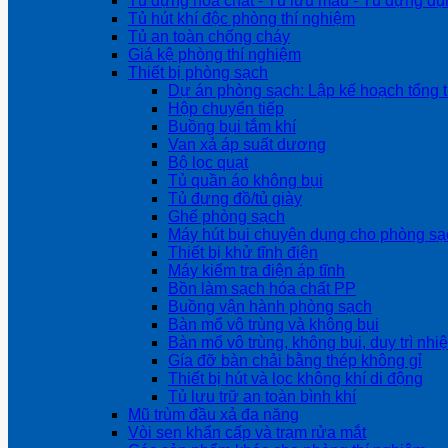
Tủ đựng hóa chất - Tủ lưu mẫu - Tủ đựng dụ
Tủ hút khí độc phòng thí nghiệm
Tủ an toàn chống cháy
Giá kệ phòng thí nghiệm
Thiết bị phòng sạch
Dự án phòng sạch: Lập kế hoạch tổng t
Hộp chuyển tiếp
Buồng bụi tắm khí
Van xả áp suất dương
Bộ lọc quạt
Tủ quần áo không bụi
Tủ đựng đồ/tủ giày
Ghế phòng sạch
Máy hút bụi chuyên dụng cho phòng sạ
Thiết bị khử tĩnh điện
Máy kiểm tra điện áp tĩnh
Bồn làm sạch hóa chất PP
Buồng vận hành phòng sạch
Bàn mổ vô trùng và không bụi
Bàn mổ vô trùng, không bụi, duy trì nhi
Gía đỡ bàn chải bằng thép không gỉ
Thiết bị hút và lọc không khí di động
Tủ lưu trữ an toàn bình khí
Mũ trùm đầu xả đa năng
Vòi sen khẩn cấp và trạm rửa mắt