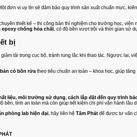
Một đơn vị uy tín sẽ đảm bảo quy trình sản xuất chuẩn mực, kiểm 
 chuyên thiết kế – thi công bàn thí nghiệm cho trường học, vi
 epoxy chống hóa chất
, có độ bền vượt trội và thời gian sử
ết bị
giảm tải trọng cục bộ, tránh rung lắc khi thao tác. Ngược lại, v
 bàn có bồn rửa
theo tiêu chuẩn an toàn – khoa học, giúp tăng hi
hất liệu, môi trường sử dụng, cách lắp đặt đến quy trình b
bền, tính an toàn mà còn giúp tiết kiệm chi phí vận hành lâu d
ẩn phòng lab hiện đại
, hãy liên hệ
Tâm Phát
để được tư vấn chi
 PHÁT