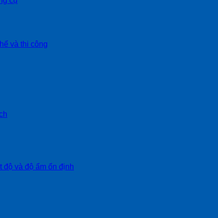
ng cụ
hể và thi công
ch
ệt độ và độ ẩm ổn định