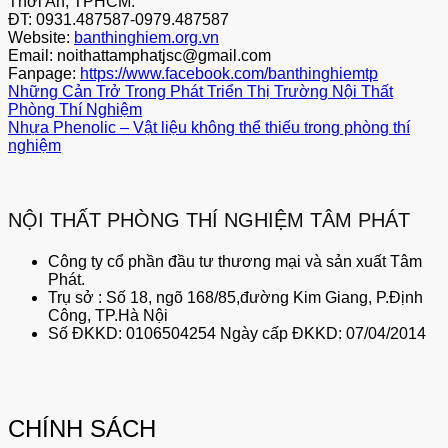
Thới An, TPHCM.
ĐT: 0931.487587-0979.487587
Website:
banthinghiem.org.vn
Email: noithattamphatjsc@gmail.com
Fanpage:
https://www.facebook.com/banthinghiemtp
Những Cản Trở Trong Phát Triển Thị Trường Nội Thất
Phòng Thí Nghiệm
Nhựa Phenolic – Vật liệu không thể thiếu trong phòng thí
nghiệm
NỘI THẤT PHÒNG THÍ NGHIỆM TÂM PHÁT
Công ty cổ phần đầu tư thương mại và sản xuất Tâm
Phát.
Trụ sở : Số 18, ngõ 168/85,đường Kim Giang, P.Định
Công, TP.Hà Nội
Số ĐKKD: 0106504254 Ngày cấp ĐKKD: 07/04/2014
CHÍNH SÁCH