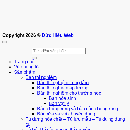
Copyright 2026 ©
Đức Hiếu Web
Tìm
kiếm:
Trang chủ
Về chúng tôi
Sản phẩm
Bàn thí nghiệm
Bàn thí nghiệm trung tâm
Bàn thí nghiệm áp tường
Bàn thí nghiệm cho trường học
Bàn hóa sinh
Bàn vật lý
Bàn chống rung và bàn cân chống rung
Bồn rửa và vòi chuyên dụng
Tủ đựng hóa chất – Tủ lưu mẫu – Tủ đựng dụng
cụ
Tủ hút khí độc phòng thí nghiệm