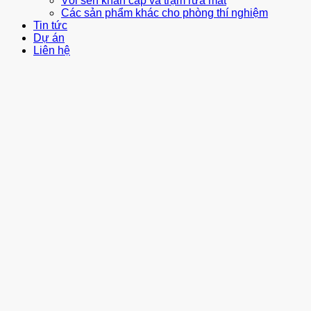
Vòi sen khẩn cấp và trạm rửa mắt
Các sản phẩm khác cho phòng thí nghiệm
Tin tức
Dự án
Liên hệ