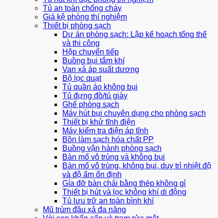
Tủ an toàn chống cháy
Giá kệ phòng thí nghiệm
Thiết bị phòng sạch
Dự án phòng sạch: Lập kế hoạch tổng thể
và thi công
Hộp chuyển tiếp
Buồng bụi tắm khí
Van xả áp suất dương
Bộ lọc quạt
Tủ quần áo không bụi
Tủ đựng đồ/tủ giày
Ghế phòng sạch
Máy hút bụi chuyên dụng cho phòng sạch
Thiết bị khử tĩnh điện
Máy kiểm tra điện áp tĩnh
Bồn làm sạch hóa chất PP
Buồng vận hành phòng sạch
Bàn mổ vô trùng và không bụi
Bàn mổ vô trùng, không bụi, duy trì nhiệt độ
và độ ẩm ổn định
Gía đỡ bàn chải bằng thép không gỉ
Thiết bị hút và lọc không khí di động
Tủ lưu trữ an toàn bình khí
Mũ trùm đầu xả đa năng