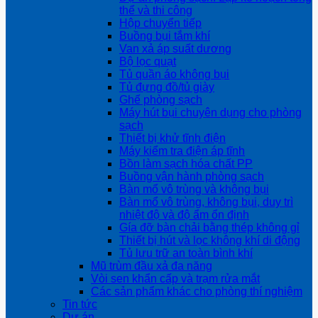
thể và thi công
Hộp chuyển tiếp
Buồng bụi tắm khí
Van xả áp suất dương
Bộ lọc quạt
Tủ quần áo không bụi
Tủ đựng đồ/tủ giày
Ghế phòng sạch
Máy hút bụi chuyên dụng cho phòng
sạch
Thiết bị khử tĩnh điện
Máy kiểm tra điện áp tĩnh
Bồn làm sạch hóa chất PP
Buồng vận hành phòng sạch
Bàn mổ vô trùng và không bụi
Bàn mổ vô trùng, không bụi, duy trì
nhiệt độ và độ ẩm ổn định
Gía đỡ bàn chải bằng thép không gỉ
Thiết bị hút và lọc không khí di động
Tủ lưu trữ an toàn bình khí
Mũ trùm đầu xả đa năng
Vòi sen khẩn cấp và trạm rửa mắt
Các sản phẩm khác cho phòng thí nghiệm
Tin tức
Dự án