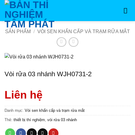
Bỏ
qua
nội
dung
SẢN PHẨM
/
VÒI SEN KHẨN CẤP VÀ TRẠM RỬA MẮT
Vòi rửa 03 nhánh WJH0731-2
Liên hệ
Danh mục:
Vòi sen khẩn cấp và trạm rửa mắt
Thẻ:
thiết bị thí nghiệm
,
vòi rửa 03 nhánh