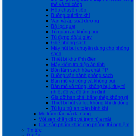
thể và thi công
Hộp chuyển tiếp
Buồng bụi tắm khí
Van xả áp suất dương
Bộ lọc quạt
Tủ quần áo không bụi
Tủ đựng đồ/tủ giày
Ghế phòng sạch
Máy hút bụi chuyên dụng cho phòng
sạch
Thiết bị khử tĩnh điện
Máy kiểm tra điện áp tĩnh
Bồn làm sạch hóa chất PP
Buồng vận hành phòng sạch
Bàn mổ vô trùng và không bụi
Bàn mổ vô trùng, không bụi, duy trì
nhiệt độ và độ ẩm ổn định
Gía đỡ bàn chải bằng thép không gỉ
Thiết bị hút và lọc không khí di động
Tủ lưu trữ an toàn bình khí
Mũ trùm đầu xả đa năng
Vòi sen khẩn cấp và trạm rửa mắt
Các sản phẩm khác cho phòng thí nghiệm
Tin tức
Dự án