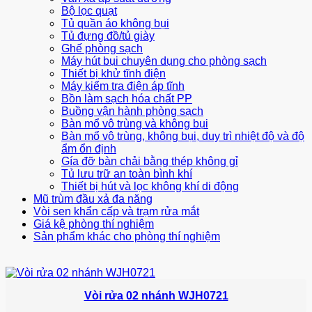
Bộ lọc quạt
Tủ quần áo không bụi
Tủ đựng đồ/tủ giày
Ghế phòng sạch
Máy hút bụi chuyên dụng cho phòng sạch
Thiết bị khử tĩnh điện
Máy kiểm tra điện áp tĩnh
Bồn làm sạch hóa chất PP
Buồng vận hành phòng sạch
Bàn mổ vô trùng và không bụi
Bàn mổ vô trùng, không bụi, duy trì nhiệt độ và độ
ẩm ổn định
Gía đỡ bàn chải bằng thép không gỉ
Tủ lưu trữ an toàn bình khí
Thiết bị hút và lọc không khí di động
Mũ trùm đầu xả đa năng
Vòi sen khẩn cấp và trạm rửa mắt
Giá kệ phòng thí nghiệm
Sản phẩm khác cho phòng thí nghiệm
Vòi rửa 02 nhánh WJH0721