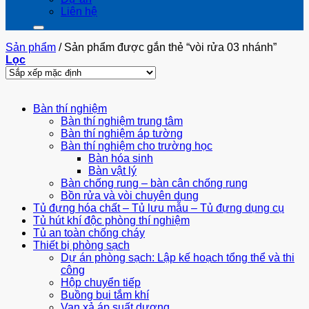
Liên hệ
Sản phẩm
/
Sản phẩm được gắn thẻ “vòi rửa 03 nhánh”
Lọc
Bàn thí nghiệm
Bàn thí nghiệm trung tâm
Bàn thí nghiệm áp tường
Bàn thí nghiệm cho trường học
Bàn hóa sinh
Bàn vật lý
Bàn chống rung – bàn cân chống rung
Bồn rửa và vòi chuyên dụng
Tủ đựng hóa chất – Tủ lưu mẫu – Tủ đựng dụng cụ
Tủ hút khí độc phòng thí nghiệm
Tủ an toàn chống cháy
Thiết bị phòng sạch
Dự án phòng sạch: Lập kế hoạch tổng thể và thi
công
Hộp chuyển tiếp
Buồng bụi tắm khí
Van xả áp suất dương