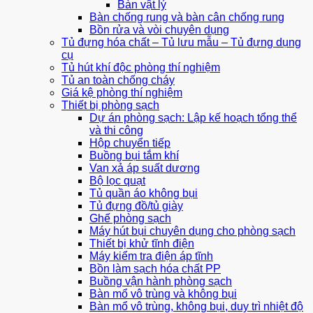
Bàn vật lý
Bàn chống rung và bàn cân chống rung
Bồn rửa và vòi chuyên dụng
Tủ đựng hóa chất – Tủ lưu mẫu – Tủ đựng dụng
cụ
Tủ hút khí độc phòng thí nghiệm
Tủ an toàn chống cháy
Giá kệ phòng thí nghiệm
Thiết bị phòng sạch
Dự án phòng sạch: Lập kế hoạch tổng thể
và thi công
Hộp chuyển tiếp
Buồng bụi tắm khí
Van xả áp suất dương
Bộ lọc quạt
Tủ quần áo không bụi
Tủ đựng đồ/tủ giày
Ghế phòng sạch
Máy hút bụi chuyên dụng cho phòng sạch
Thiết bị khử tĩnh điện
Máy kiểm tra điện áp tĩnh
Bồn làm sạch hóa chất PP
Buồng vận hành phòng sạch
Bàn mổ vô trùng và không bụi
Bàn mổ vô trùng, không bụi, duy trì nhiệt độ