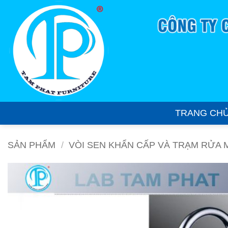
Bỏ
qua
nội
dung
TRANG CH
SẢN PHẨM
/
VÒI SEN KHẨN CẤP VÀ TRẠM RỬA 