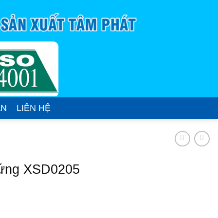
ÁN
LIÊN HỆ
 ứng XSD0205