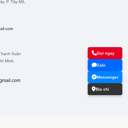
ty, P. Tây Mỗ,
ail.com
Gọi ngay
 Thạnh Xuân
hí Minh
Zalo
Messenger
gmail.com
Địa chỉ