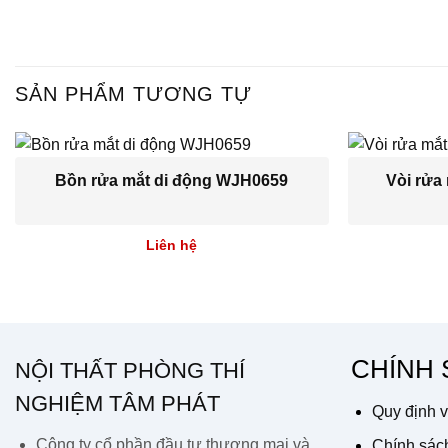
SẢN PHẨM TƯƠNG TỰ
Bồn rửa mắt di động WJH0659
Vòi rửa
Liên hệ
CHÍNH
NỘI THẤT PHÒNG THÍ
NGHIỆM TÂM PHÁT
Quy định v
Công ty cổ phần đầu tư thương mại và
Chính sách