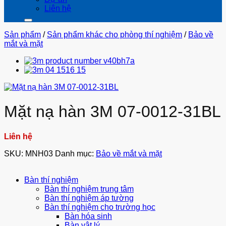
Liên hệ
Sản phẩm
/
Sản phẩm khác cho phòng thí nghiệm
/
Bảo về
mắt và mặt
Mặt nạ hàn 3M 07-0012-31BL
Liên hệ
SKU:
MNH03
Danh mục:
Bảo về mắt và mặt
Bàn thí nghiệm
Bàn thí nghiệm trung tâm
Bàn thí nghiệm áp tường
Bàn thí nghiệm cho trường học
Bàn hóa sinh
Bàn vật lý