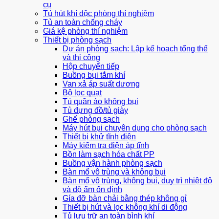
cụ
Tủ hút khí độc phòng thí nghiệm
Tủ an toàn chống cháy
Giá kệ phòng thí nghiệm
Thiết bị phòng sạch
Dự án phòng sạch: Lập kế hoạch tổng thể
và thi công
Hộp chuyển tiếp
Buồng bụi tắm khí
Van xả áp suất dương
Bộ lọc quạt
Tủ quần áo không bụi
Tủ đựng đồ/tủ giày
Ghế phòng sạch
Máy hút bụi chuyên dụng cho phòng sạch
Thiết bị khử tĩnh điện
Máy kiểm tra điện áp tĩnh
Bồn làm sạch hóa chất PP
Buồng vận hành phòng sạch
Bàn mổ vô trùng và không bụi
Bàn mổ vô trùng, không bụi, duy trì nhiệt độ
và độ ẩm ổn định
Gía đỡ bàn chải bằng thép không gỉ
Thiết bị hút và lọc không khí di động
Tủ lưu trữ an toàn bình khí