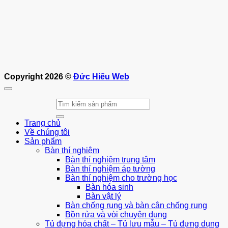
Copyright 2026 ©
Đức Hiếu Web
Tìm
kiếm:
Trang chủ
Về chúng tôi
Sản phẩm
Bàn thí nghiệm
Bàn thí nghiệm trung tâm
Bàn thí nghiệm áp tường
Bàn thí nghiệm cho trường học
Bàn hóa sinh
Bàn vật lý
Bàn chống rung và bàn cân chống rung
Bồn rửa và vòi chuyên dụng
Tủ đựng hóa chất – Tủ lưu mẫu – Tủ đựng dụng