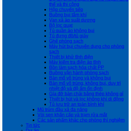
thể và thi công
Hộp chuyển tiếp
Buồng bụi tắm khí
Van xả áp suất dương
Bộ lọc quạt
Tủ quần áo không bụi
Tủ đựng đồ/tủ giày
Ghế phòng sạch
Máy hút bụi chuyên dụng cho phòng
sạch
Thiết bị khử tĩnh điện
Máy kiểm tra điện áp tĩnh
Bồn làm sạch hóa chất PP
Buồng vận hành phòng sạch
Bàn mổ vô trùng và không bụi
Bàn mổ vô trùng, không bụi, duy trì
nhiệt độ và độ ẩm ổn định
Gía đỡ bàn chải bằng thép không gỉ
Thiết bị hút và lọc không khí di động
Tủ lưu trữ an toàn bình khí
Mũ trùm đầu xả đa năng
Vòi sen khẩn cấp và trạm rửa mắt
Các sản phẩm khác cho phòng thí nghiệm
Tin tức
Dự án