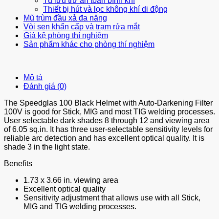
Tủ lưu trữ an toàn bình khí
Thiết bị hút và lọc không khí di động
Mũ trùm đầu xả đa năng
Vòi sen khẩn cấp và trạm rửa mắt
Giá kệ phòng thí nghiệm
Sản phẩm khác cho phòng thí nghiệm
Mô tả
Đánh giá (0)
The Speedglas 100 Black Helmet with Auto-Darkening Filter
100V is good for Stick, MIG and most TIG welding processes.
User selectable dark shades 8 through 12 and viewing area
of 6.05 sq.in. It has three user-selectable sensitivity levels for
reliable arc detection and has excellent optical quality. It is
shade 3 in the light state.
Benefits
1.73 x 3.66 in. viewing area
Excellent optical quality
Sensitivity adjustment that allows use with all Stick,
MIG and TIG welding processes.