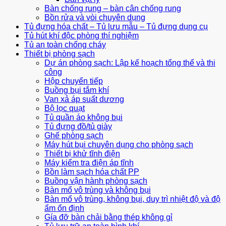
Bàn chống rung – bàn cân chống rung
Bồn rửa và vòi chuyên dụng
Tủ đựng hóa chất – Tủ lưu mẫu – Tủ đựng dụng cụ
Tủ hút khí độc phòng thí nghiệm
Tủ an toàn chống cháy
Thiết bị phòng sạch
Dự án phòng sạch: Lập kế hoạch tổng thể và thi
công
Hộp chuyển tiếp
Buồng bụi tắm khí
Van xả áp suất dương
Bộ lọc quạt
Tủ quần áo không bụi
Tủ đựng đồ/tủ giày
Ghế phòng sạch
Máy hút bụi chuyên dụng cho phòng sạch
Thiết bị khử tĩnh điện
Máy kiểm tra điện áp tĩnh
Bồn làm sạch hóa chất PP
Buồng vận hành phòng sạch
Bàn mổ vô trùng và không bụi
Bàn mổ vô trùng, không bụi, duy trì nhiệt độ và độ
ẩm ổn định
Gía đỡ bàn chải bằng thép không gỉ