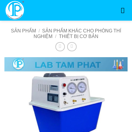
Bỏ
qua
nội
dung
SẢN PHẨM
/
SẢN PHẨM KHÁC CHO PHÒNG THÍ
NGHIỆM
/
THIẾT BỊ CƠ BẢN