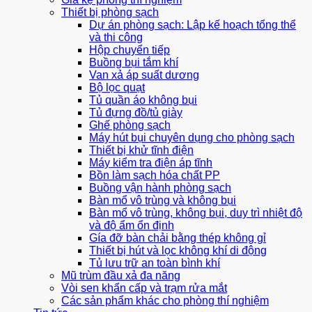
Thiết bị phòng sạch
Dự án phòng sạch: Lập kế hoạch tổng thể
và thi công
Hộp chuyển tiếp
Buồng bụi tắm khí
Van xả áp suất dương
Bộ lọc quạt
Tủ quần áo không bụi
Tủ đựng đồ/tủ giày
Ghế phòng sạch
Máy hút bụi chuyên dụng cho phòng sạch
Thiết bị khử tĩnh điện
Máy kiểm tra điện áp tĩnh
Bồn làm sạch hóa chất PP
Buồng vận hành phòng sạch
Bàn mổ vô trùng và không bụi
Bàn mổ vô trùng, không bụi, duy trì nhiệt độ
và độ ẩm ổn định
Gía đỡ bàn chải bằng thép không gỉ
Thiết bị hút và lọc không khí di động
Tủ lưu trữ an toàn bình khí
Mũ trùm đầu xả đa năng
Vòi sen khẩn cấp và trạm rửa mắt
Các sản phẩm khác cho phòng thí nghiệm