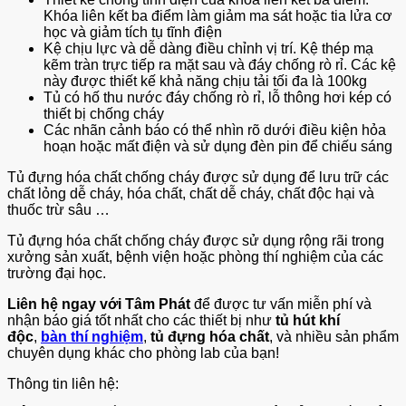
Khóa liên kết ba điểm làm giảm ma sát hoặc tia lửa cơ
học và giảm tích tụ tĩnh điện
Kệ chịu lực và dễ dàng điều chỉnh vị trí. Kệ thép mạ
kẽm tràn trực tiếp ra mặt sau và đáy chống rò rỉ. Các kệ
này được thiết kế khả năng chịu tải tối đa là 100kg
Tủ có hố thu nước đáy chống rò rỉ, lỗ thông hơi kép có
thiết bị chống cháy
Các nhãn cảnh báo có thể nhìn rõ dưới điều kiện hỏa
hoạn hoặc mất điện và sử dụng đèn pin để chiếu sáng
Tủ đựng hóa chất chống cháy được sử dụng để lưu trữ các
chất lỏng dễ cháy, hóa chất, chất dễ cháy, chất độc hại và
thuốc trừ sâu …
Tủ đựng hóa chất chống cháy được sử dụng rộng rãi trong
xưởng sản xuất, bệnh viện hoặc phòng thí nghiệm của các
trường đại học.
Liên hệ ngay với Tâm Phát
để được tư vấn miễn phí và
nhận báo giá tốt nhất cho các thiết bị như
tủ hút khí
độc
,
bàn thí nghiệm
,
tủ đựng hóa chất
, và nhiều sản phẩm
chuyên dụng khác cho phòng lab của bạn!
Thông tin liên hệ: