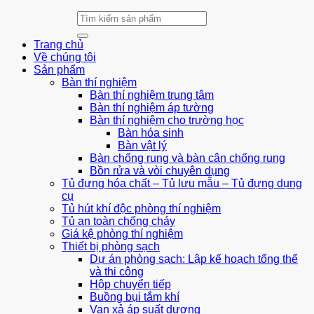
Tìm
kiếm:
Trang chủ
Về chúng tôi
Sản phẩm
Bàn thí nghiệm
Bàn thí nghiệm trung tâm
Bàn thí nghiệm áp tường
Bàn thí nghiệm cho trường học
Bàn hóa sinh
Bàn vật lý
Bàn chống rung và bàn cân chống rung
Bồn rửa và vòi chuyên dụng
Tủ đựng hóa chất – Tủ lưu mẫu – Tủ đựng dụng
cụ
Tủ hút khí độc phòng thí nghiệm
Tủ an toàn chống cháy
Giá kệ phòng thí nghiệm
Thiết bị phòng sạch
Dự án phòng sạch: Lập kế hoạch tổng thể
và thi công
Hộp chuyển tiếp
Buồng bụi tắm khí
Van xả áp suất dương