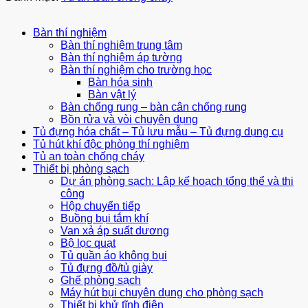
Bàn thí nghiệm
Bàn thí nghiệm trung tâm
Bàn thí nghiệm áp tường
Bàn thí nghiệm cho trường học
Bàn hóa sinh
Bàn vật lý
Bàn chống rung – bàn cân chống rung
Bồn rửa và vòi chuyên dụng
Tủ đựng hóa chất – Tủ lưu mẫu – Tủ đựng dụng cụ
Tủ hút khí độc phòng thí nghiệm
Tủ an toàn chống cháy
Thiết bị phòng sạch
Dự án phòng sạch: Lập kế hoạch tổng thể và thi
công
Hộp chuyển tiếp
Buồng bụi tắm khí
Van xả áp suất dương
Bộ lọc quạt
Tủ quần áo không bụi
Tủ đựng đồ/tủ giày
Ghế phòng sạch
Máy hút bụi chuyên dụng cho phòng sạch
Thiết bị khử tĩnh điện