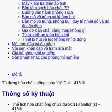
Máy kiểm tra điện áp tĩnh
Bồn làm sạch hóa chất PP
Buồng vận hành phòng sạch
Bàn mổ vô trùng và không bụi
Bàn mổ vô trùng, không bụi, duy trì nhiệt độ và độ
ẩm ổn định
Gía đỡ bàn chải bằng thép không gỉ
Tủ lưu trữ an toàn bình khí
Thiết bị hút và lọc không khí di động
Mũ trùm đầu xả đa năng
Vòi sen khẩn cấp và trạm rửa mắt
Giá kệ phòng thí nghiệm
Sản phẩm khác cho phòng thí nghiệm
Mô tả
Tủ đựng hóa chất chống cháy 110 Gal – 415 lít
Thông số kỹ thuật
Thể tích hoá chất lỏng chứa được:110 Gallon(s) –
415lít