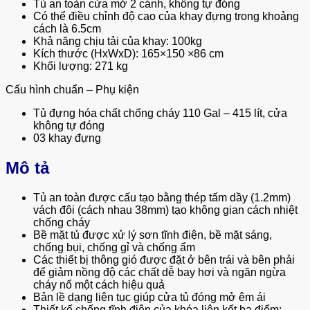
Tủ an toàn cửa mở 2 cánh, không tự đóng
Có thể điều chỉnh độ cao của khay đựng trong khoảng
cách là 6.5cm
Khả năng chịu tải của khay: 100kg
Kích thước (HxWxD): 165×150 ×86 cm
Khối lượng: 271 kg
Cấu hình chuẩn – Phụ kiện
Tủ đựng hóa chất chống cháy 110 Gal – 415 lít, cửa
không tự đóng
03 khay đựng
Mô tả
Tủ an toàn được cấu tạo bằng thép tấm dầy (1.2mm)
vách đôi (cách nhau 38mm) tạo không gian cách nhiệt
chống cháy
Bề mặt tủ được xử lý sơn tĩnh điện, bề mặt sáng,
chống bụi, chống gỉ và chống ẩm
Các thiết bị thông gió được đặt ở bên trái và bên phải
để giảm nồng độ các chất dễ bay hơi và ngăn ngừa
cháy nổ một cách hiệu quả
Bản lề dạng liên tục giúp cửa tủ đóng mở êm ái
Thiết kế chống tĩnh điện của khóa liên kết ba điểm: