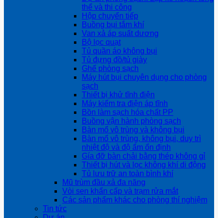
thể và thi công
Hộp chuyển tiếp
Buồng bụi tắm khí
Van xả áp suất dương
Bộ lọc quạt
Tủ quần áo không bụi
Tủ đựng đồ/tủ giày
Ghế phòng sạch
Máy hút bụi chuyên dụng cho phòng
sạch
Thiết bị khử tĩnh điện
Máy kiểm tra điện áp tĩnh
Bồn làm sạch hóa chất PP
Buồng vận hành phòng sạch
Bàn mổ vô trùng và không bụi
Bàn mổ vô trùng, không bụi, duy trì
nhiệt độ và độ ẩm ổn định
Gía đỡ bàn chải bằng thép không gỉ
Thiết bị hút và lọc không khí di động
Tủ lưu trữ an toàn bình khí
Mũ trùm đầu xả đa năng
Vòi sen khẩn cấp và trạm rửa mắt
Các sản phẩm khác cho phòng thí nghiệm
Tin tức
Dự án