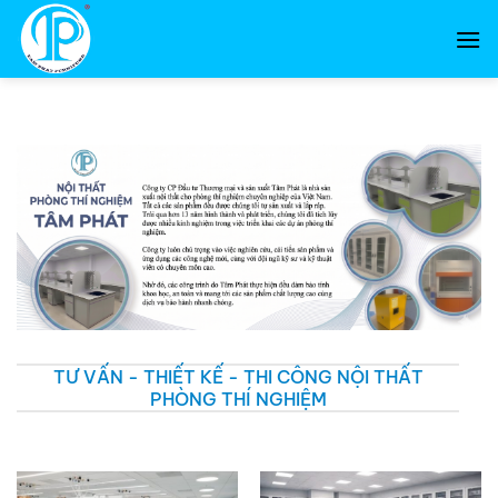
Bỏ
qua
nội
dung
TƯ VẤN - THIẾT KẾ - THI CÔNG NỘI THẤT
PHÒNG THÍ NGHIỆM