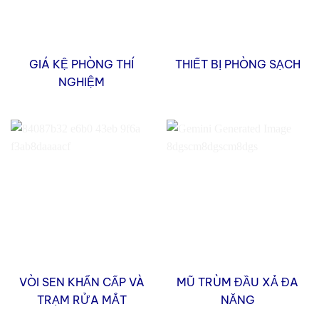
GIÁ KỆ PHÒNG THÍ
THIẾT BỊ PHÒNG SẠCH
NGHIỆM
VÒI SEN KHẨN CẤP VÀ
MŨ TRÙM ĐẦU XẢ ĐA
TRẠM RỬA MẮT
NĂNG