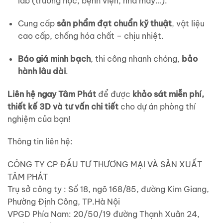
lab (trường học, bệnh viện, nhà máy…).
Cung cấp
sản phẩm đạt chuẩn kỹ thuật
, vật liệu
cao cấp, chống hóa chất – chịu nhiệt.
Báo giá minh bạch
, thi công nhanh chóng,
bảo
hành lâu dài
.
Liên hệ ngay Tâm Phát
để được
khảo sát miễn phí,
thiết kế 3D và tư vấn chi tiết
cho dự án phòng thí
nghiệm của bạn!
Thông tin liên hệ:
CÔNG TY CP ĐẦU TƯ THƯƠNG MẠI VÀ SẢN XUẤT
TÂM PHÁT
Trụ sở công ty : Số 18, ngõ 168/85, đường Kim Giang,
Phường Định Công, TP.Hà Nội
VPGD Phía Nam: 20/50/19 đường Thạnh Xuân 24,